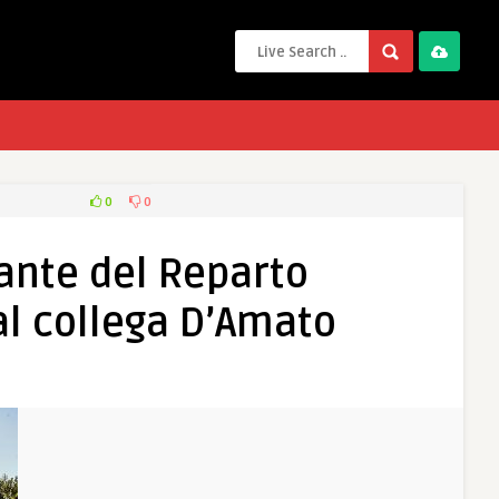
0
0
nte del Reparto
l collega D’Amato