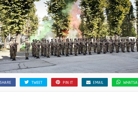
SHARE
TWEET
PIN IT
EMAIL
WHATSA