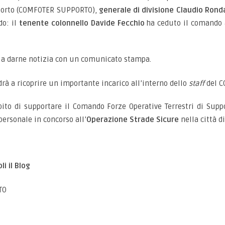
upporto (COMFOTER SUPPORTO),
generale di divisione Claudio Ron
o: il
tenente colonnello Davide Fecchio
ha ceduto il comando
a darne notizia con un comunicato stampa.
drà a ricoprire un importante incarico all’interno dello
staff
del C
ito di supportare il Comando Forze Operative Terrestri di Supp
 personale in concorso all’
Operazione Strade Sicure
nella città d
i il Blog
TO