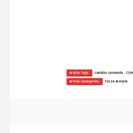
·
Article Tags:
cambio comando
COM
Article Categories:
Forze Armate