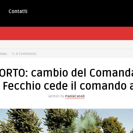
Contatti
iews
0 Comments
RTO: cambio del Comanda
 Fecchio cede il comando a
Written by
PaolaCasoli