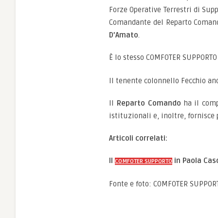
Forze Operative Terrestri di S
Comandante del Reparto Comand
D’Amato
.
È lo stesso COMFOTER SUPPORTO 
Il tenente colonnello Fecchio an
Il
Reparto Comando
ha il comp
istituzionali e, inoltre, fornisce
Articoli correlati:
Il
in Paola Casol
COMFOTER SUPPORTO
Fonte e foto: COMFOTER SUPPOR