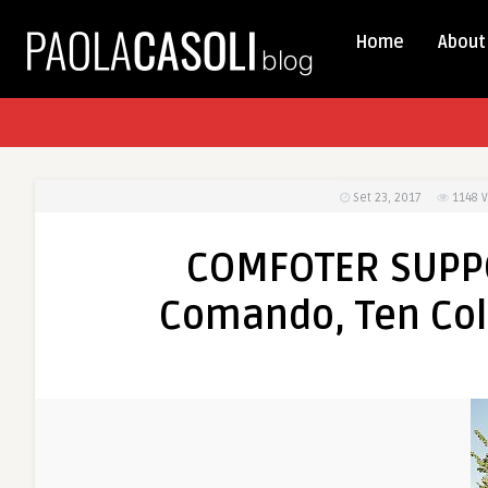
Home
About
Set 23, 2017
1148
V
COMFOTER SUPPO
Comando, Ten Col