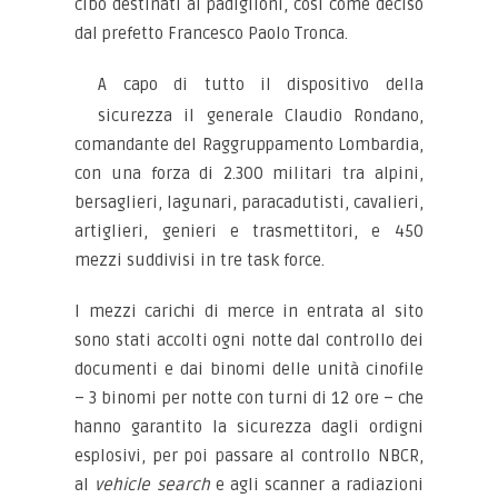
cibo destinati ai padiglioni, così come deciso
dal prefetto Francesco Paolo Tronca.
A capo di tutto il dispositivo della
sicurezza il generale Claudio Rondano,
comandante del Raggruppamento Lombardia,
con una forza di 2.300 militari tra alpini,
bersaglieri, lagunari, paracadutisti, cavalieri,
artiglieri, genieri e trasmettitori, e 450
mezzi suddivisi in tre task force.
I mezzi carichi di merce in entrata al sito
sono stati accolti ogni notte dal controllo dei
documenti e dai binomi delle unità cinofile
– 3 binomi per notte con turni di 12 ore – che
hanno garantito la sicurezza dagli ordigni
esplosivi, per poi passare al controllo NBCR,
al
vehicle search
e agli scanner a radiazioni