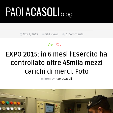
Nov 1, 2015
992
Views
0 Comments
0
0
EXPO 2015: in 6 mesi l’Esercito ha
controllato oltre 45mila mezzi
carichi di merci. Foto
Written by
PaolaCasoli