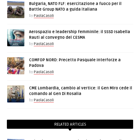
Bulgaria, NATO FLF: esercitazione a fuoco per il
Battle Group NATO a guida italiana
by
PaolaCasoli
Aerospazio e leadership femminile: il SSSD Isabella
Rauti al convegno del CESMA
by
PaolaCasoli
COMFOP NORD: Precetto Pasquale Interforze a
Padova
by
PaolaCasoli
CME Lombardia, cambio al vertice: il Gen Miro cede il
comando al Gen Di Rosalia
by
PaolaCasoli
RELATED ARTICLES