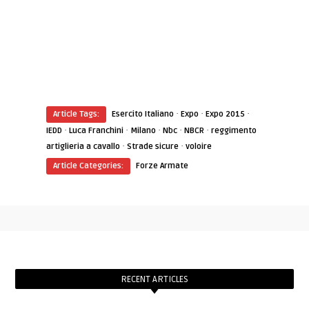
·
·
·
Article Tags:
Esercito Italiano
Expo
Expo 2015
·
·
·
·
·
IEDD
Luca Franchini
Milano
Nbc
NBCR
reggimento
·
·
artiglieria a cavallo
Strade sicure
voloire
Article Categories:
Forze Armate
RECENT ARTICLES