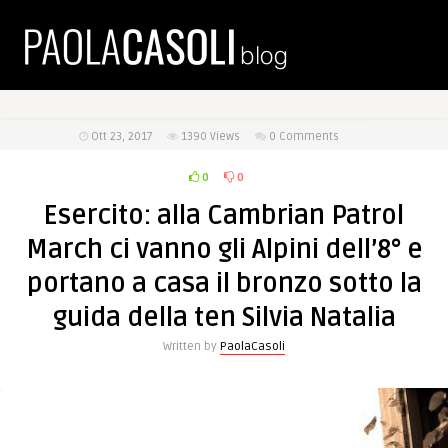
Ott 23, 2017
1390
Views
0 Comments
0
0
Esercito: alla Cambrian Patrol
March ci vanno gli Alpini dell’8° e
portano a casa il bronzo sotto la
guida della ten Silvia Natalia
Written by
PaolaCasoli