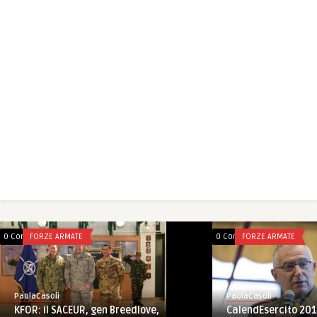
0 Comments
FORZE ARMATE
0 Comments
FORZE ARMATE
PaolaCasoli
PaolaCasoli
KFOR: il SACEUR, gen Breedlove,
CalendEsercito 20