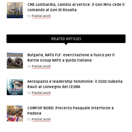
CME Lombardia, cambio al vertice: il Gen Miro cede il
comando al Gen Di Rosalia
by
PaolaCasoli
RELATED ARTICLES
Bulgaria, NATO FLF: esercitazione a fuoco per il
Battle Group NATO a guida italiana
by
PaolaCasoli
Aerospazio e leadership femminile: il SSSD Isabella
Rauti al convegno del CESMA
by
PaolaCasoli
COMFOP NORD: Precetto Pasquale Interforze a
Padova
by
PaolaCasoli