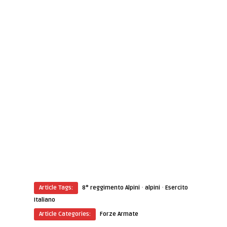
·
·
Article Tags:
8° reggimento Alpini
alpini
Esercito
Italiano
Article Categories:
Forze Armate