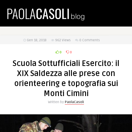
Gen 18, 2018
962
Views
0 Comments
0
0
Scuola Sottufficiali Esercito: il
XIX Saldezza alle prese con
orienteering e topografia sui
Monti Cimini
Written by
PaolaCasoli