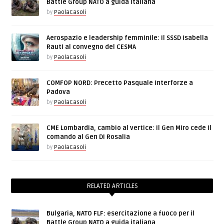
Battle Group NATO a guida italiana
by
PaolaCasoli
Aerospazio e leadership femminile: il SSSD Isabella
Rauti al convegno del CESMA
by
PaolaCasoli
COMFOP NORD: Precetto Pasquale Interforze a
Padova
by
PaolaCasoli
CME Lombardia, cambio al vertice: il Gen Miro cede il
comando al Gen Di Rosalia
by
PaolaCasoli
RELATED ARTICLES
Bulgaria, NATO FLF: esercitazione a fuoco per il
Battle Group NATO a guida italiana