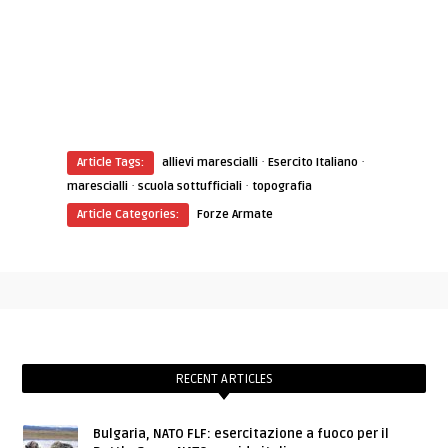
·
·
Article Tags:
allievi marescialli
Esercito Italiano
·
·
marescialli
scuola sottufficiali
topografia
Article Categories:
Forze Armate
RECENT ARTICLES
Bulgaria, NATO FLF: esercitazione a fuoco per il