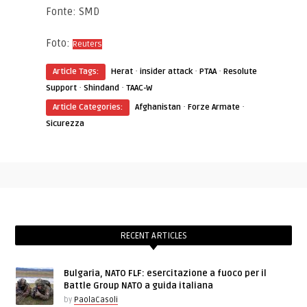
Fonte: SMD
Foto:
Reuters
·
·
·
Article Tags:
Herat
insider attack
PTAA
Resolute
·
·
Support
Shindand
TAAC-W
·
·
Article Categories:
Afghanistan
Forze Armate
Sicurezza
RECENT ARTICLES
Bulgaria, NATO FLF: esercitazione a fuoco per il
Battle Group NATO a guida italiana
by
PaolaCasoli