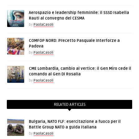
Aerospazio e leadership femminile: il SSSD Isabella
Rauti al convegno del CESMA
by
PaolaCasoli
COMFOP NORD: Precetto Pasquale Interforze a
Padova
by
PaolaCasoli
CME Lombardia, cambio al vertice: il Gen Miro cede il
comando al Gen Di Rosalia
by
PaolaCasoli
RELATED ARTICLES
Bulgaria, NATO FLF: esercitazione a fuoco per il
Battle Group NATO a guida italiana
by
PaolaCasoli