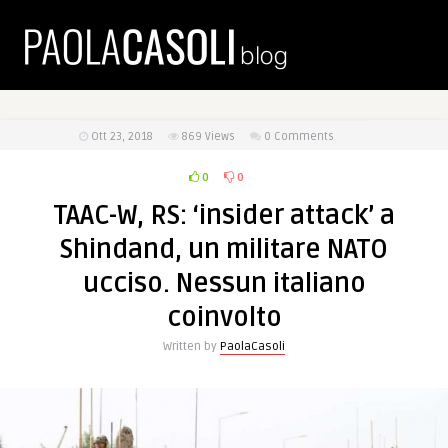
Ott 23, 2018
869
Views
0 Comments
0
0
TAAC-W, RS: ‘insider attack’ a
Shindand, un militare NATO
ucciso. Nessun italiano
coinvolto
Written by
PaolaCasoli