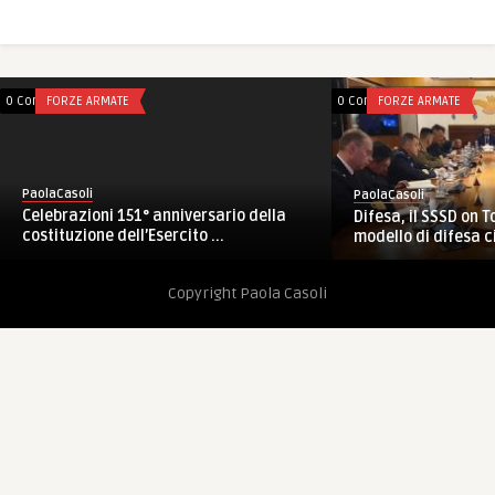
E
0 Comments
FORZE ARMATE
PaolaCasoli
151° anniversario della
Difesa, il SSSD on Tofalo: “potenziar
ell’Esercito ...
modello di difesa ciberne ...
Copyright Paola Casoli