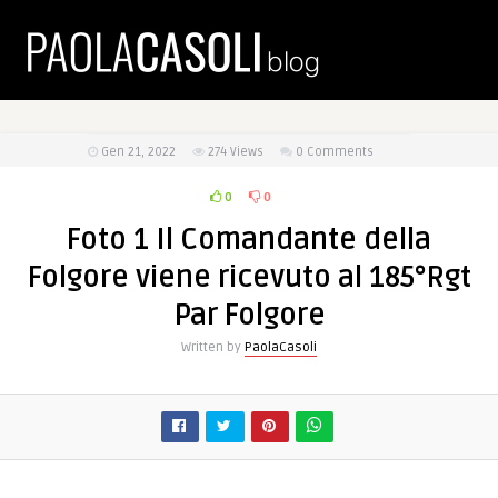
Gen 21, 2022
274
Views
0 Comments
0
0
Foto 1 Il Comandante della
Folgore viene ricevuto al 185°Rgt
Par Folgore
Written by
PaolaCasoli