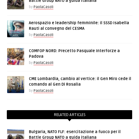
Battle Group NATO a guida italiana
by
PaolaCasoli
Aerospazio e leadership femminile: il SSSD Isabella
Rauti al convegno del CESMA
by
PaolaCasoli
COMFOP NORD: Precetto Pasquale Interforze a
Padova
by
PaolaCasoli
CME Lombardia, cambio al vertice: il Gen Miro cede il
comando al Gen Di Rosalia
by
PaolaCasoli
RELATED ARTICLES
Bulgaria, NATO FLF: esercitazione a fuoco per il
Battle Group NATO a guida italiana