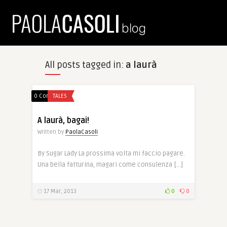
All posts tagged in:
a laurà
0 Comments
TALES
A laurà, bagai!
Written by
PaolaCasoli
By Sugar Lady La prossima volta mi faccio pagare.
Una bella fatturina, magari come consulenza […]
17 Mar, 2013
0
0