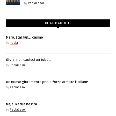
by
PaolaCasoli
RELATED ARTICLES
Marò. Staffan…. casino
by
Paola
Gigia, non capisci un tubo…
by
PaolaCasoli
Un nuovo giuramento per le forze armate italiane
by
PaolaCasoli
Naja, Patria nostra
by
PaolaCasoli