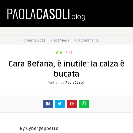
Gen 5, 2012
931
Views
0 Comments
0
0
Cara Befana, è inutile: la calza è
bucata
Written by
PaolaCasoli
By Cybergeppetto