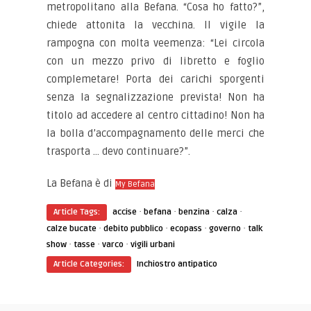
metropolitano alla Befana. “Cosa ho fatto?”,
chiede attonita la vecchina. Il vigile la
rampogna con molta veemenza: “Lei circola
con un mezzo privo di libretto e foglio
complemetare! Porta dei carichi sporgenti
senza la segnalizzazione prevista! Non ha
titolo ad accedere al centro cittadino! Non ha
la bolla d’accompagnamento delle merci che
trasporta … devo continuare?”.
La Befana è di
My Befana
·
·
·
·
Article Tags:
accise
befana
benzina
calza
·
·
·
·
calze bucate
debito pubblico
ecopass
governo
talk
·
·
·
show
tasse
varco
vigili urbani
Article Categories:
Inchiostro antipatico