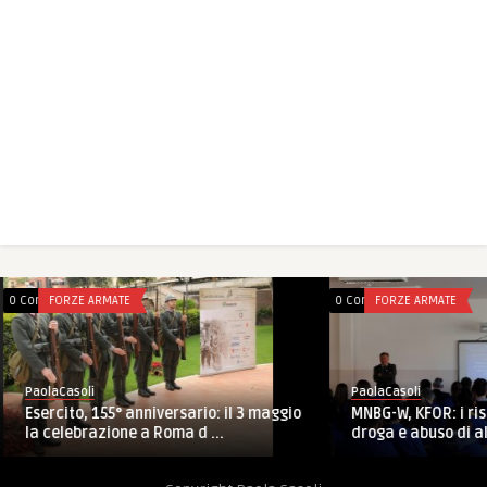
0 Comments
FORZE ARMATE
0 Comments
FORZE ARMATE
PaolaCasoli
PaolaCasoli
Esercito, 155° anniversario: il 3 maggio
MNBG-W, KFOR: i ri
la celebrazione a Roma d ...
droga e abuso di alc