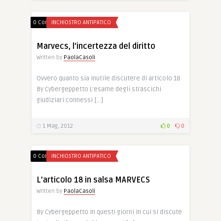
0 Comments
INCHIOSTRO ANTIPATICO
Marvecs, l’incertezza del diritto
Written by
PaolaCasoli
Ovvero quanto sia inutile discutere di articolo 18
By Cybergeppetto L’esame degli strascichi
giudiziari connessi […]
1 Mag, 2012
0
0
0 Comments
INCHIOSTRO ANTIPATICO
L’articolo 18 in salsa MARVECS
Written by
PaolaCasoli
By Cybergeppetto In questi giorni in cui si discute