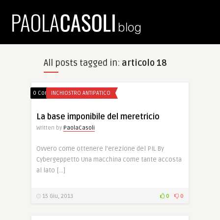
All posts tagged in:
articolo 18
0 Comments
INCHIOSTRO ANTIPATICO
La base imponibile del meretricio
Written by
PaolaCasoli
Ovvero come ottenere l’erezione del PIL By
Cybergeppetto Una macchina come tante accosta
al lato […]
15 Giu, 2013
0
0