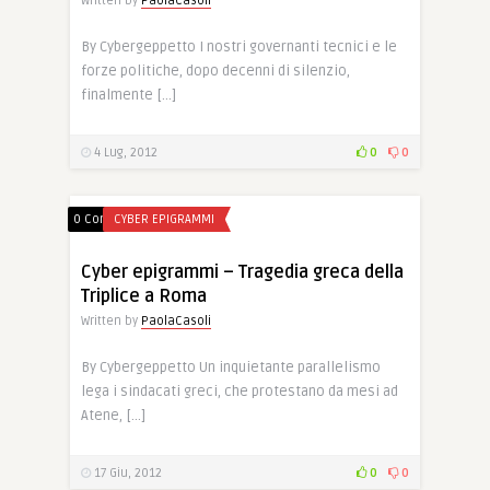
Written by
PaolaCasoli
By Cybergeppetto I nostri governanti tecnici e le
forze politiche, dopo decenni di silenzio,
finalmente […]
4 Lug, 2012
0
0
0 Comments
CYBER EPIGRAMMI
Cyber epigrammi – Tragedia greca della
Triplice a Roma
Written by
PaolaCasoli
By Cybergeppetto Un inquietante parallelismo
lega i sindacati greci, che protestano da mesi ad
Atene, […]
17 Giu, 2012
0
0