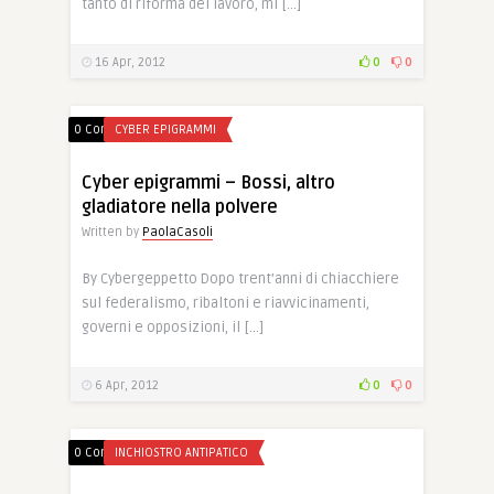
tanto di riforma del lavoro, mi […]
16 Apr, 2012
0
0
0 Comments
CYBER EPIGRAMMI
Cyber epigrammi – Bossi, altro
gladiatore nella polvere
Written by
PaolaCasoli
By Cybergeppetto Dopo trent’anni di chiacchiere
sul federalismo, ribaltoni e riavvicinamenti,
governi e opposizioni, il […]
6 Apr, 2012
0
0
0 Comments
INCHIOSTRO ANTIPATICO