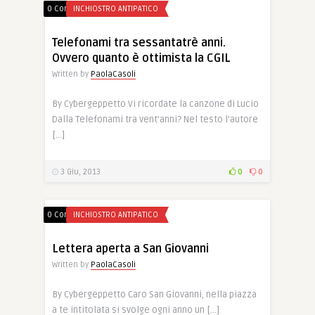
0 Comments
INCHIOSTRO ANTIPATICO
Telefonami tra sessantatrè anni.
Ovvero quanto è ottimista la CGIL
Written by
PaolaCasoli
By Cybergeppetto Vi ricordate la canzone di Lucio
Dalla Telefonami tra vent’anni? Nel testo l’autore
[…]
3 Giu, 2013
0
0
0 Comments
INCHIOSTRO ANTIPATICO
Lettera aperta a San Giovanni
Written by
PaolaCasoli
By Cybergeppetto Caro San Giovanni, nella piazza
a te intitolata si svolge ogni anno un […]