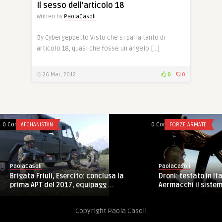
Il sesso dell’articolo 18
Written by
PaolaCasoli
By Cybergeppetto Visto che si parla tanto di
articolo 18, quasi che fosse un angelo […]
26 Mar, 2012
0
0
0 Comments
AFGHANISTAN
0 Comments
FORZE ARMATE
PaolaCasoli
PaolaCasoli
Droni: testato in It
Brigata Friuli, Esercito: conclusa la
Aermacchi il sistema 
prima APT del 2017, equipagg ...
Copyright Paola Casoli