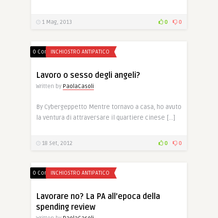
1 Mag, 2013
0
0
0 Comments
INCHIOSTRO ANTIPATICO
Lavoro o sesso degli angeli?
Written by
PaolaCasoli
By Cybergeppetto Mentre tornavo a casa, ho avuto
la ventura di attraversare il quartiere cinese […]
18 Set, 2012
0
0
0 Comments
INCHIOSTRO ANTIPATICO
Lavorare no? La PA all’epoca della
spending review