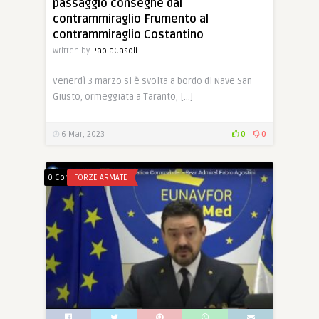
passaggio consegne dal
contrammiraglio Frumento al
contrammiraglio Costantino
Written by
PaolaCasoli
Venerdì 3 marzo si è svolta a bordo di Nave San
Giusto, ormeggiata a Taranto, […]
6 Mar, 2023
0
0
0 Comments
FORZE ARMATE