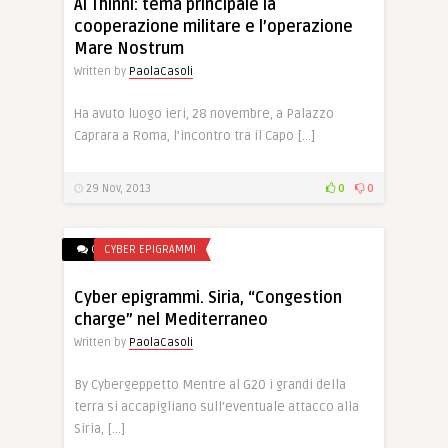
Al Thinni: tema principale la
cooperazione militare e l’operazione
Mare Nostrum
Written by
PaolaCasoli
Ha avuto luogo ieri, 28 novembre, a Palazzo
Caprara a Roma, l’incontro tra il Capo […]
29 Nov, 2013
0
0
0
CYBER EPIGRAMMI
Cyber epigrammi. Siria, “Congestion
charge” nel Mediterraneo
Written by
PaolaCasoli
By Cybergeppetto Mentre al G20 i grandi della
terra si accapigliano sull’eventuale attacco alla
Siria, […]