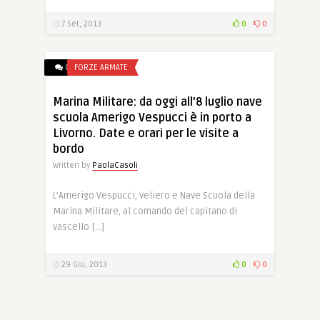
7 Set, 2013
0
0
0
FORZE ARMATE
Marina Militare: da oggi all’8 luglio nave
scuola Amerigo Vespucci è in porto a
Livorno. Date e orari per le visite a
bordo
Written by
PaolaCasoli
L’Amerigo Vespucci, veliero e Nave Scuola della
Marina Militare, al comando del capitano di
vascello […]
29 Giu, 2013
0
0