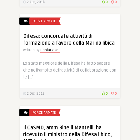
2 Apr, 2014
0
0
0
FORZE ARMATE
Difesa: concordate attività di
formazione a favore della Marina libica
Written by
PaolaCasoli
Lo stato maggiore della Difesa ha fatto sapere
che nell’ambito dell’attività di collaborazione con
le […]
2 Dic, 2013
0
0
0
FORZE ARMATE
Il CaSMD, amm Binelli Mantelli, ha
ricevuto il ministro della Difesa libico,