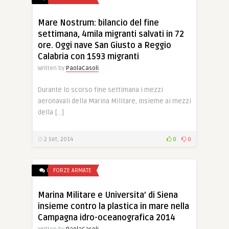
Mare Nostrum: bilancio del fine
settimana, 4mila migranti salvati in 72
ore. Oggi nave San Giusto a Reggio
Calabria con 1593 migranti
Written by
PaolaCasoli
Durante lo scorso fine settimana i mezzi
aeronavali della Marina Militare, insieme ai mezzi
della […]
2 Set, 2014
0
0
0
FORZE ARMATE
Marina Militare e Universita’ di Siena
insieme contro la plastica in mare nella
Campagna idro-oceanografica 2014