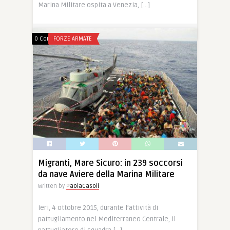
Marina Militare ospita a Venezia, […]
20 Ott, 2015
0
0
0 Comments
FORZE ARMATE
Migranti, Mare Sicuro: in 239 soccorsi
da nave Aviere della Marina Militare
Written by
PaolaCasoli
Ieri, 4 ottobre 2015, durante l’attività di
pattugliamento nel Mediterraneo Centrale, il