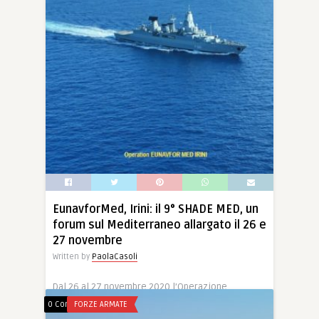
EunavforMed, Irini: il 9° SHADE MED, un
forum sul Mediterraneo allargato il 26 e
27 novembre
Written by
PaolaCasoli
Dal 26 al 27 novembre 2020 l’Operazione
EUNAVFOR MED IRINI ospiterà la nona edizione
0 Comments
FORZE ARMATE
della […]