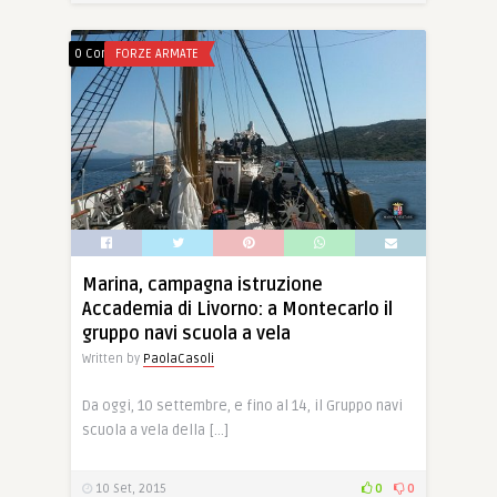
0 Comments
FORZE ARMATE
Marina, campagna istruzione
Accademia di Livorno: a Montecarlo il
gruppo navi scuola a vela
Written by
PaolaCasoli
Da oggi, 10 settembre, e fino al 14, il Gruppo navi
scuola a vela della […]
10 Set, 2015
0
0