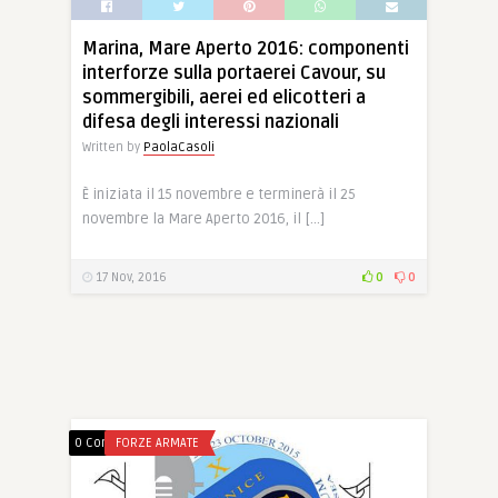
Marina, Mare Aperto 2016: componenti
interforze sulla portaerei Cavour, su
sommergibili, aerei ed elicotteri a
difesa degli interessi nazionali
Written by
PaolaCasoli
È iniziata il 15 novembre e terminerà il 25
novembre la Mare Aperto 2016, il […]
17 Nov, 2016
0
0
0 Comments
FORZE ARMATE