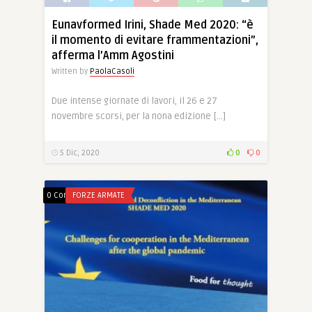
Eunavformed Irini, Shade Med 2020: “è
il momento di evitare frammentazioni”,
afferma l’Amm Agostini
Written by
PaolaCasoli
Due intense giornate di lavori, il 26 e 27
novembre scorsi, per la nona edizione […]
5 Dic, 2020
0
0
0 Comments
FORZE ARMATE