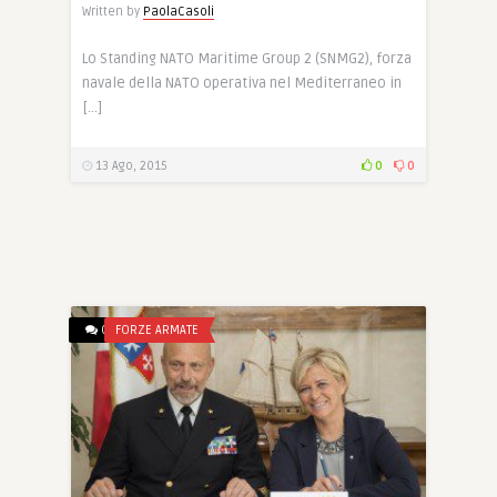
Written by
PaolaCasoli
Lo Standing NATO Maritime Group 2 (SNMG2), forza
navale della NATO operativa nel Mediterraneo in
[…]
13 Ago, 2015
0
0
0
FORZE ARMATE