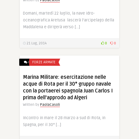
Written by
PaolaCasoli
Domani, martedì 22 luglio, la nave idro-
oceanografica Aretusa lascerà l’arcipelago della
Maddalena e dirigerà verso […]
21 Lug, 2014
0
0
0
FORZE ARMATE
Marina Militare: esercitazione nelle
acque di Rota per il 30° gruppo navale
con la portaerei spagnola Juan Carlos I
prima dell’approdo ad Algeri
Written by
PaolaCasoli
Incontro in mare il 28 marzo a sud di Rota, in
Spagna, per il 30° […]