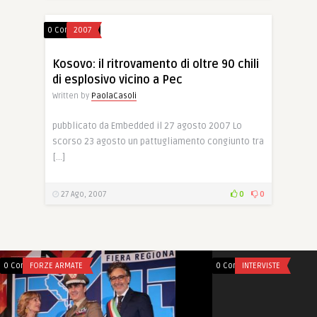
0 Comments
2007
Kosovo: il ritrovamento di oltre 90 chili
di esplosivo vicino a Pec
Written by
PaolaCasoli
pubblicato da Embedded il 27 agosto 2007 Lo
scorso 23 agosto un pattugliamento congiunto tra
[…]
27 Ago, 2007
0
0
0 Comments
FORZE ARMATE
0 Comments
INTERVISTE