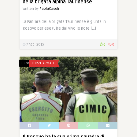
della brigata alpina Taurinense
Written by
PaolaCasoli
La Fanfara della brigata Taurinense è giunta in
Kosovo per eseguire dal vivo le note […]
7 Ago, 2015
0
0
0 Comments
FORZE ARMATE