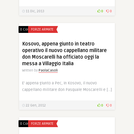
11 Dic, 2013
0
0
0 Comments
FORZE ARMATE
Kosovo, appena giunto in teatro
operativo il nuovo cappellano militare
don Moscarelli ha officiato oggi la
messa a Villaggio Italia
Written by
PaolaCasoli
E’ appena giunto a Pec, in Kosovo, il nuovo
cappellano militare don Pasquale Moscarelli e […]
22 Gen, 2012
0
0
0 Comments
FORZE ARMATE