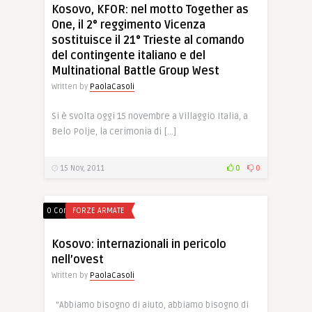
Kosovo, KFOR: nel motto Together as
One, il 2° reggimento Vicenza
sostituisce il 21° Trieste al comando
del contingente italiano e del
Multinational Battle Group West
Written by
PaolaCasoli
Si è svolta oggi 15 novembre a Villaggio Italia, a
Belo Polje, la cerimonia di […]
15 Nov, 2011
0
0
0 Comments
FORZE ARMATE
Kosovo: internazionali in pericolo
nell’ovest
Written by
PaolaCasoli
“Abbiamo bisogno di aiuto, abbiamo bisogno di