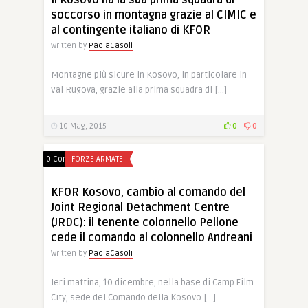
Il Kosovo ha la sua prima squadra di
soccorso in montagna grazie al CIMIC e
al contingente italiano di KFOR
Written by
PaolaCasoli
Montagne più sicure in Kosovo, in particolare in
Val Rugova, grazie alla prima squadra di […]
10 Mag, 2015
0
0
0 Comments
FORZE ARMATE
KFOR Kosovo, cambio al comando del
Joint Regional Detachment Centre
(JRDC): il tenente colonnello Pellone
cede il comando al colonnello Andreani
Written by
PaolaCasoli
Ieri mattina, 10 dicembre, nella base di Camp Film
City, sede del Comando della Kosovo […]