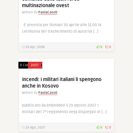
multinazionale ovest
Written by
PaolaCasoli
E’ prevista per domani 30 aprile alle 11.00 la
cerimonia del trasferimento di autorità […]
29 Apr, 2008
0
0
0 Comments
2007
Incendi: i militari italiani li spengono
anche in Kosovo
Written by
PaolaCasoli
pubblicato da Embedded il 29 agosto 2007 I
militari del 7° reggimento Vega dispiegati in […]
29 Ago, 2007
0
0