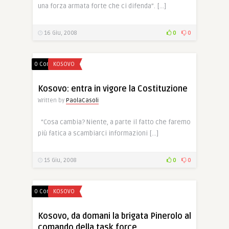
una forza armata forte che ci difenda”. […]
16 Giu, 2008
0
0
0 Comments
KOSOVO
Kosovo: entra in vigore la Costituzione
Written by
PaolaCasoli
“Cosa cambia? Niente, a parte il fatto che faremo
più fatica a scambiarci informazioni […]
15 Giu, 2008
0
0
0 Comments
KOSOVO
Kosovo, da domani la brigata Pinerolo al
comando della task force