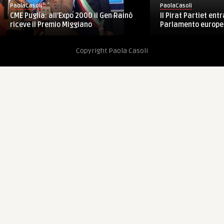
PaolaCasoli
PaolaCasoli
CME Puglia: all’Expo 2000 il Gen Rainò
Il Pirat Partiet ent
riceve il Premio Miggiano
Parlamento europeo
Copyright Paola Casoli