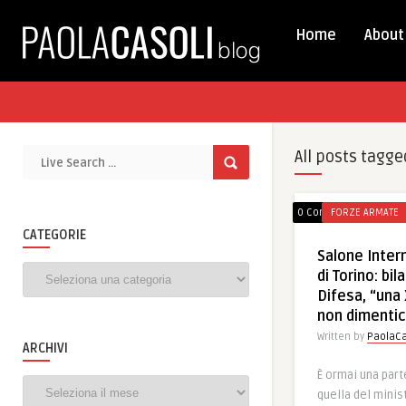
Home
About
All posts tagge
0 Comments
FORZE ARMATE
CATEGORIE
Salone Inter
Categorie
di Torino: bil
Difesa, “una 
non dimentic
Written by
PaolaCa
ARCHIVI
È ormai una par
Archivi
quella del minis