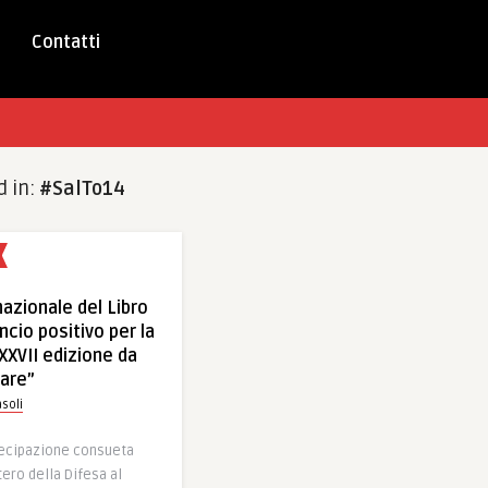
Contatti
d in:
#SalTo14
nazionale del Libro
ancio positivo per la
XXVII edizione da
are”
soli
tecipazione consueta
tero della Difesa al