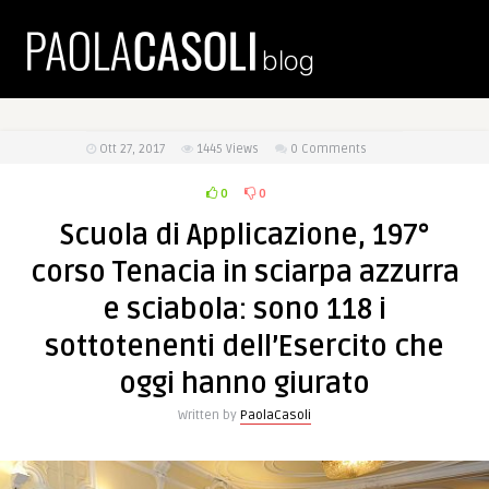
Ott 27, 2017
1445
Views
0 Comments
0
0
Scuola di Applicazione, 197°
corso Tenacia in sciarpa azzurra
e sciabola: sono 118 i
sottotenenti dell’Esercito che
oggi hanno giurato
Written by
PaolaCasoli