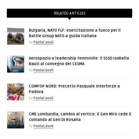
RELATED ARTICLES
Bulgaria, NATO FLF: esercitazione a fuoco per il
Battle Group NATO a guida italiana
by
PaolaCasoli
Aerospazio e leadership femminile: il SSSD Isabella
Rauti al convegno del CESMA
by
PaolaCasoli
COMFOP NORD: Precetto Pasquale Interforze a
Padova
by
PaolaCasoli
CME Lombardia, cambio al vertice: il Gen Miro cede il
comando al Gen Di Rosalia
by
PaolaCasoli