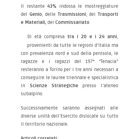
Il restante
43%
indossa le mostreggiature
del
Genio
, delle
Trasmissioni
, dei
Trasporti
e Materiali,
del
Commissariato
.
Di età compresa
tra i 20 e i 24 anni
,
provenienti da tutte le regioni d’Italia ma
con prevalenza nord e sud della penisola, le
ragazze e i ragazzi del 197° “Tenacia”
resteranno a Torino per i tre anni necessari a
conseguire le lauree triennale e specialistica
in
Scienze Strategiche
presso l’ateneo
subalpino.
Successivamente saranno assegnati alle
diverse unità dell’Esercito dislocate su tutto
il territorio nazionale.
Articoli correlati: