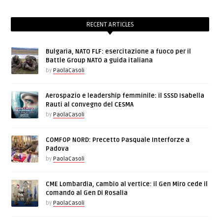
RECENT ARTICLES
Bulgaria, NATO FLF: esercitazione a fuoco per il
Battle Group NATO a guida italiana
by
PaolaCasoli
Aerospazio e leadership femminile: il SSSD Isabella
Rauti al convegno del CESMA
by
PaolaCasoli
COMFOP NORD: Precetto Pasquale Interforze a
Padova
by
PaolaCasoli
CME Lombardia, cambio al vertice: il Gen Miro cede il
comando al Gen Di Rosalia
by
PaolaCasoli