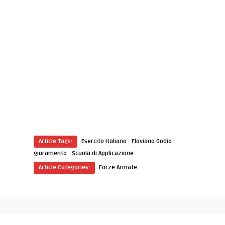
·
·
Article Tags:
Esercito Italiano
Flaviano Godio
·
giuramento
Scuola di Applicazione
Article Categories:
Forze Armate