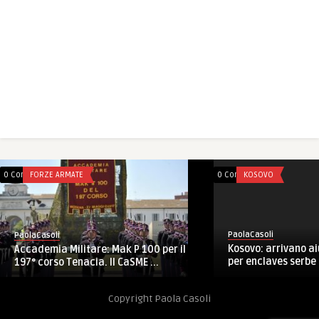
0 Comments
FORZE ARMATE
0 Comments
KOSOVO
PaolaCasoli
PaolaCasoli
Kosovo: arrivano ai
Accademia Militare: Mak P 100 per il
per enclaves serbe
197° corso Tenacia. Il CaSME ...
Copyright Paola Casoli