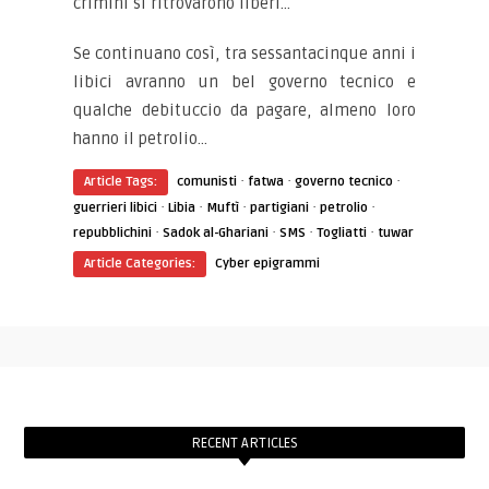
crimini si ritrovarono liberi…
Se continuano così, tra sessantacinque anni i
libici avranno un bel governo tecnico e
qualche debituccio da pagare, almeno loro
hanno il petrolio…
·
·
·
Article Tags:
comunisti
fatwa
governo tecnico
·
·
·
·
·
guerrieri libici
Libia
Muftì
partigiani
petrolio
·
·
·
·
repubblichini
Sadok al-Ghariani
SMS
Togliatti
tuwar
Article Categories:
Cyber epigrammi
RECENT ARTICLES