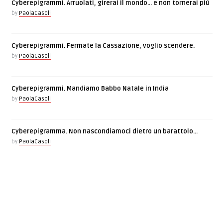
Cyberepigrammi. Arruolati, girerai il mondo… e non tornerai più
by
PaolaCasoli
Cyberepigrammi. Fermate la Cassazione, voglio scendere.
by
PaolaCasoli
Cyberepigrammi. Mandiamo Babbo Natale in India
by
PaolaCasoli
Cyberepigramma. Non nascondiamoci dietro un barattolo…
by
PaolaCasoli