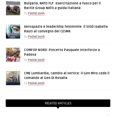
Bulgaria, NATO FLF: esercitazione a fuoco per il
Battle Group NATO a guida italiana
by
PaolaCasoli
Aerospazio e leadership femminile: il SSSD Isabella
Rauti al convegno del CESMA
by
PaolaCasoli
COMFOP NORD: Precetto Pasquale Interforze a
Padova
by
PaolaCasoli
CME Lombardia, cambio al vertice: il Gen Miro cede il
comando al Gen Di Rosalia
by
PaolaCasoli
RELATED ARTICLES