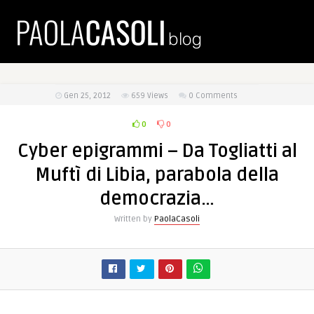
Gen 25, 2012
659
Views
0 Comments
0
0
Cyber epigrammi – Da Togliatti al
Muftì di Libia, parabola della
democrazia…
Written by
PaolaCasoli