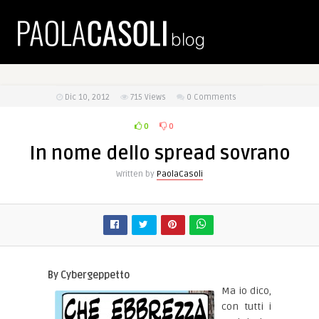
Dic 10, 2012
715
Views
0 Comments
0
0
In nome dello spread sovrano
Written by
PaolaCasoli
By Cybergeppetto
Ma io dico,
con tutti i