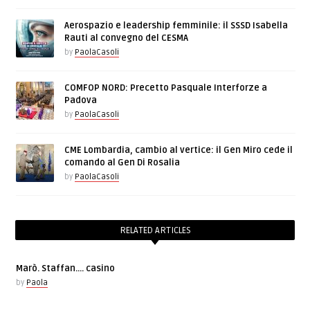
Aerospazio e leadership femminile: il SSSD Isabella
Rauti al convegno del CESMA
by
PaolaCasoli
COMFOP NORD: Precetto Pasquale Interforze a
Padova
by
PaolaCasoli
CME Lombardia, cambio al vertice: il Gen Miro cede il
comando al Gen Di Rosalia
by
PaolaCasoli
RELATED ARTICLES
Marò. Staffan…. casino
by
Paola