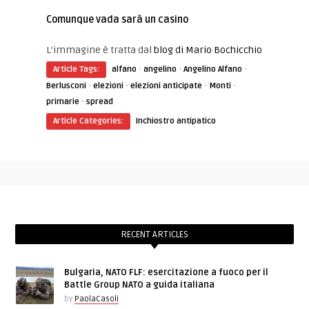
Comunque vada sarà un casino
L’immagine è tratta dal
blog di Mario Bochicchio
·
·
·
Article Tags:
alfano
angelino
Angelino Alfano
·
·
·
·
Berlusconi
elezioni
elezioni anticipate
Monti
·
primarie
spread
Article Categories:
Inchiostro antipatico
RECENT ARTICLES
Bulgaria, NATO FLF: esercitazione a fuoco per il
Battle Group NATO a guida italiana
by
PaolaCasoli