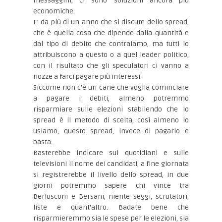
messaggini, ci sono soluzioni ancora più
economiche.
E’ da più di un anno che si discute dello spread,
che è quella cosa che dipende dalla quantità e
dal tipo di debito che contraiamo, ma tutti lo
attribuiscono a questo o a quel leader politico,
con il risultato che gli speculatori ci vanno a
nozze a farci pagare più interessi.
Siccome non c’è un cane che voglia cominciare
a pagare i debiti, almeno potremmo
risparmiare sulle elezioni stabilendo che lo
spread è il metodo di scelta, così almeno lo
usiamo, questo spread, invece di pagarlo e
basta.
Basterebbe indicare sui quotidiani e sulle
televisioni il nome dei candidati, a fine giornata
si registrerebbe il livello dello spread, in due
giorni potremmo sapere chi vince tra
Berlusconi e Bersani, niente seggi, scrutatori,
liste e quant’altro. Badate bene che
risparmieremmo sia le spese per le elezioni, sia