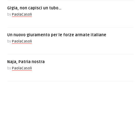
Gigia, non capisci un tubo…
by
PaolaCasoli
Un nuovo giuramento per le forze armate italiane
by
PaolaCasoli
Naja, Patria nostra
by
PaolaCasoli