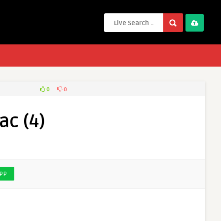
0
0
ac (4)
PP