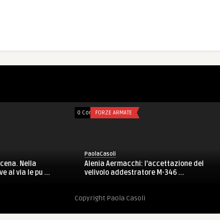
 ARMATE
0 Comments
AFGHANISTAN
PaolaCasoli
li
Europa: Castelli guarda oltre e
est (SW), UNIFIL: oltre 60 donne
D’Alema
 Open Days organi ...
Copyright Paola Casoli