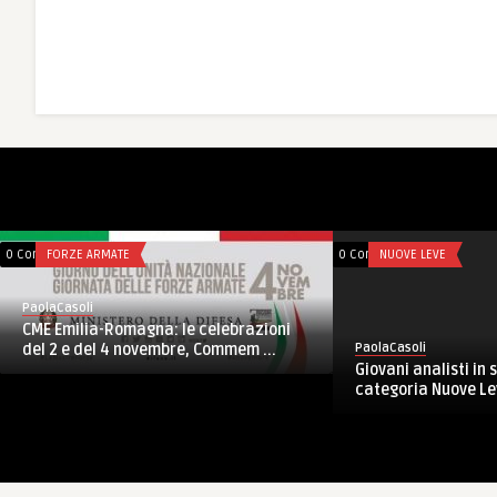
0 Comments
FORZE ARMATE
0 Comments
FORZE
PaolaCasoli
PaolaCaso
UNIFIL, Libano: incontro tra il
CIMIC
Sector W
sottosegretario generale delle ope ...
al Women