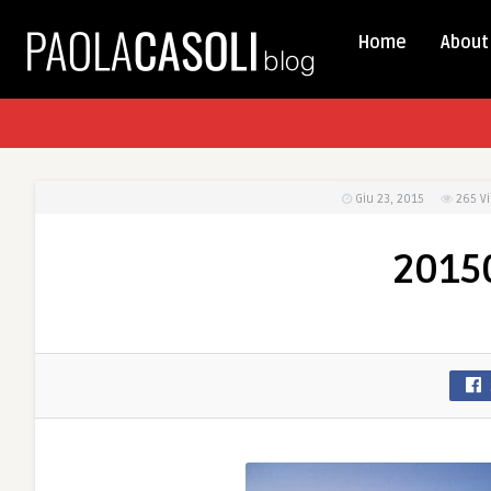
Home
About
Giu 23, 2015
265
V
20150