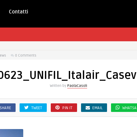
Contatti
iews
0 Comments
623_UNIFIL_Italair_Casev
Written by
PaolaCasoli
SHARE
TWEET
PIN IT
EMAIL
WHATSA