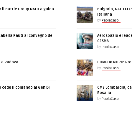
r il Battle Group NATO a guida
Bulgaria, NATO FLF
italiana
by
PaolaCasoli
sabella Rauti al convegno del
Aerospazio e leade
CESMA
by
PaolaCasoli
e a Padova
COMFOP NORD: Prec
by
PaolaCasoli
o cede il comando al Gen Di
CME Lombardia, cam
Rosalia
by
PaolaCasoli