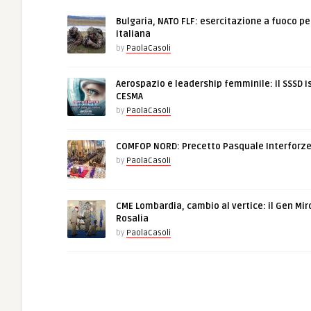
Bulgaria, NATO FLF: esercitazione a fuoco pe
italiana
by
PaolaCasoli
Aerospazio e leadership femminile: il SSSD I
CESMA
by
PaolaCasoli
COMFOP NORD: Precetto Pasquale Interforz
by
PaolaCasoli
CME Lombardia, cambio al vertice: il Gen Mir
Rosalia
by
PaolaCasoli