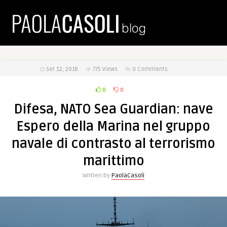
Set 12, 2018
775
Views
0 Comments
0
0
Difesa, NATO Sea Guardian: nave
Espero della Marina nel gruppo
navale di contrasto al terrorismo
marittimo
Written by
PaolaCasoli