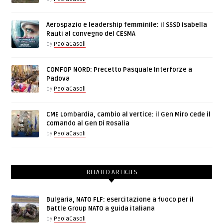
Aerospazio e leadership femminile: il SSSD Isabella
Rauti al convegno del CESMA
by
PaolaCasoli
COMFOP NORD: Precetto Pasquale Interforze a
Padova
by
PaolaCasoli
CME Lombardia, cambio al vertice: il Gen Miro cede il
comando al Gen Di Rosalia
by
PaolaCasoli
RELATED ARTICLES
Bulgaria, NATO FLF: esercitazione a fuoco per il
Battle Group NATO a guida italiana
by
PaolaCasoli