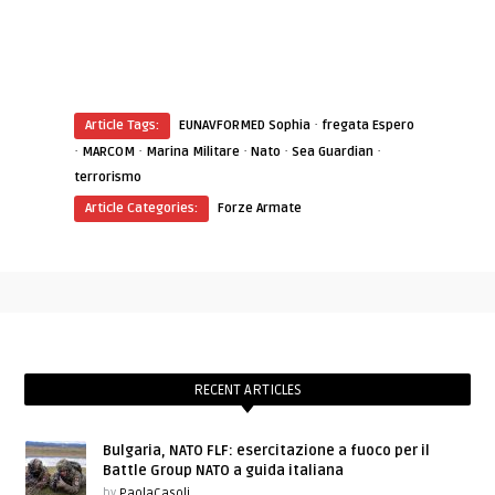
·
Article Tags:
EUNAVFORMED Sophia
fregata Espero
·
·
·
·
·
MARCOM
Marina Militare
Nato
Sea Guardian
terrorismo
Article Categories:
Forze Armate
RECENT ARTICLES
Bulgaria, NATO FLF: esercitazione a fuoco per il
Battle Group NATO a guida italiana
by
PaolaCasoli