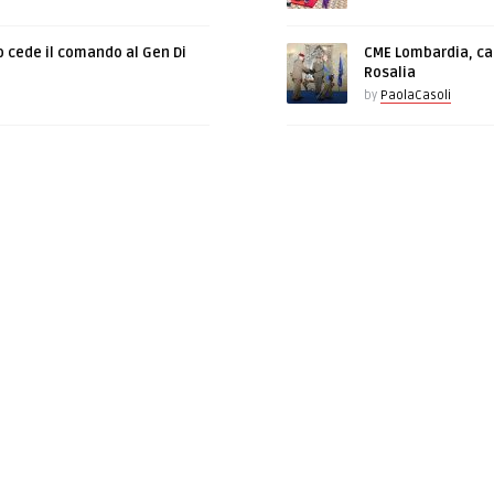
o cede il comando al Gen Di
CME Lombardia, cam
Rosalia
by
PaolaCasoli