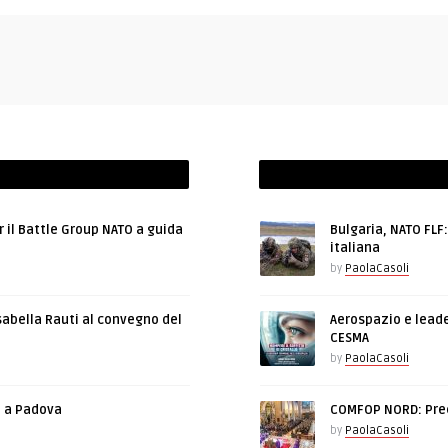
r il Battle Group NATO a guida
Bulgaria, NATO FLF
italiana
by
PaolaCasoli
sabella Rauti al convegno del
Aerospazio e leade
CESMA
by
PaolaCasoli
e a Padova
COMFOP NORD: Prec
by
PaolaCasoli