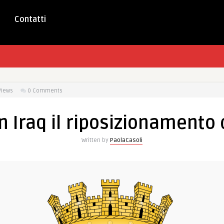
Contatti
Views
0 Comments
 Iraq il riposizionamento d
Written by
PaolaCasoli