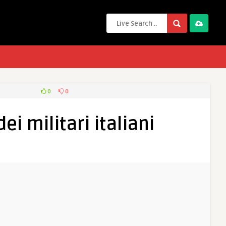
0
0
ei militari italiani