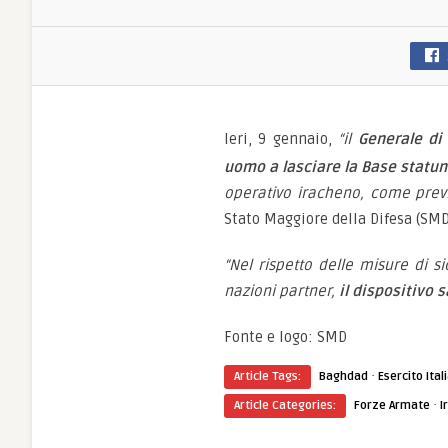
Ieri, 9 gennaio,
“il
Generale di 
uomo a lasciare la Base statu
operativo iracheno, come prev
Stato Maggiore della Difesa (SMD
“Nel rispetto delle misure di s
nazioni partner,
il dispositivo 
Fonte e logo: SMD
·
Article Tags:
Baghdad
Esercito Ital
·
Article Categories:
Forze Armate
I