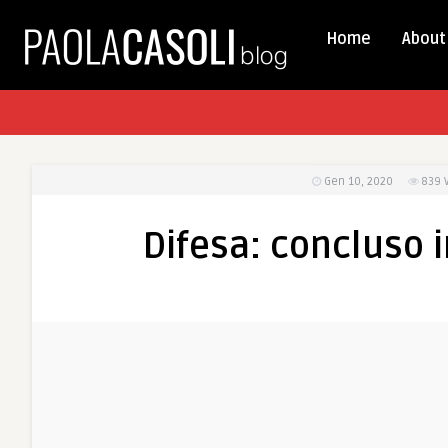
Home
About
Gen 10, 2020
839
Difesa: concluso in