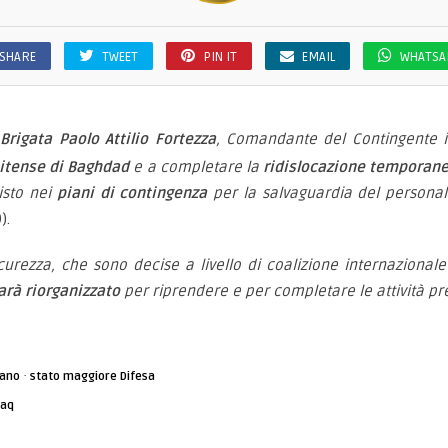
SHARE
TWEET
PIN IT
EMAIL
WHATSA
Brigata Paolo Attilio Fortezza
, Comandante del Contingente i
nitense di Baghdad
e a completare la
ridislocazione temporanea
isto nei
piani di contingenza
per la salvaguardia del personal
).
icurezza, che sono decise a livello di coalizione internaziona
sarà riorganizzato
per riprendere e per completare le attività pr
·
iano
stato maggiore Difesa
raq