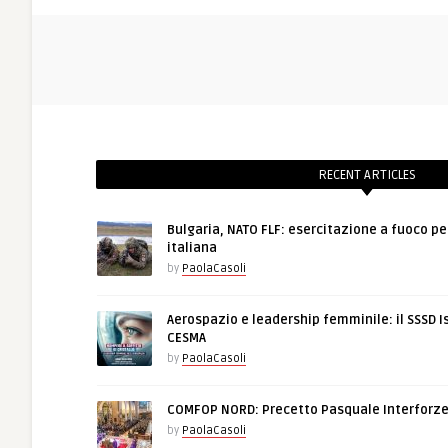
RECENT ARTICLES
Bulgaria, NATO FLF: esercitazione a fuoco pe
italiana
by
PaolaCasoli
Aerospazio e leadership femminile: il SSSD I
CESMA
by
PaolaCasoli
COMFOP NORD: Precetto Pasquale Interforz
by
PaolaCasoli