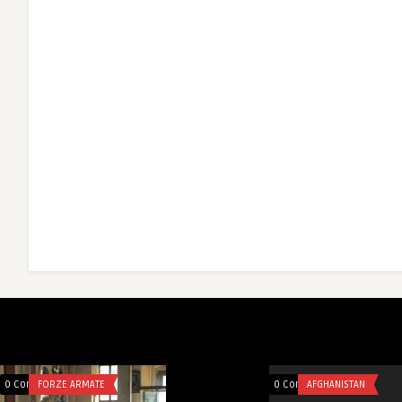
0 Comments
SICUREZZA
0 Co