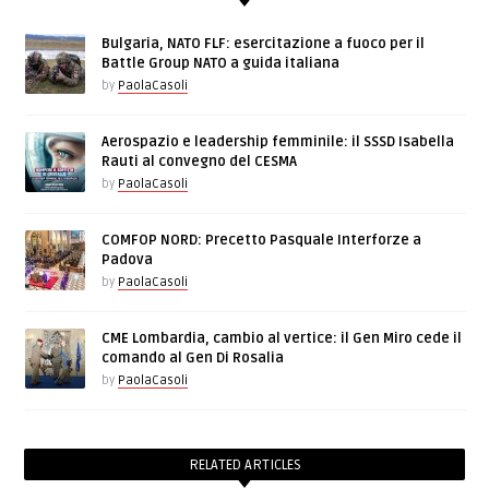
Bulgaria, NATO FLF: esercitazione a fuoco per il
Battle Group NATO a guida italiana
by
PaolaCasoli
Aerospazio e leadership femminile: il SSSD Isabella
Rauti al convegno del CESMA
by
PaolaCasoli
COMFOP NORD: Precetto Pasquale Interforze a
Padova
by
PaolaCasoli
CME Lombardia, cambio al vertice: il Gen Miro cede il
comando al Gen Di Rosalia
by
PaolaCasoli
RELATED ARTICLES