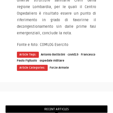
diverse strutture sanitarie civili della
regione Lombardia, per le quali il Centro
Ospedaliero è risultato essere un punto di
riferimento in grado di favorirne il
decongestionamento sin dalle prime fasi
emergenziali, conclude la nota.
Fonte e foto: COMLOG Esercito
·
·
Article Tags:
Antonio Battistini
covid19
Francesco
·
Paolo Figliuolo
ospedale militare
Article Categories:
Forze Armate
RECENT ARTICLES