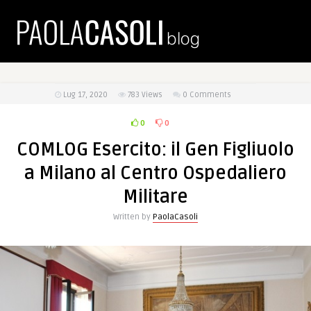
Lug 17, 2020
783
Views
0 Comments
0
0
COMLOG Esercito: il Gen Figliuolo
a Milano al Centro Ospedaliero
Militare
Written by
PaolaCasoli