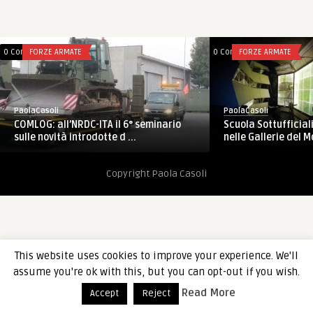
0 Comments
FORZE ARMATE
0 Comments
FORZE ARMATE
PaolaCasoli
PaolaCasoli
COMLOG: all’NRDC-ITA il 6° seminario
Scuola Sottufficiali
sulle novità introdotte d ...
nelle Gallerie del M
Copyright Paola Casoli
This website uses cookies to improve your experience. We'll
assume you're ok with this, but you can opt-out if you wish.
Read More
Accept
Reject