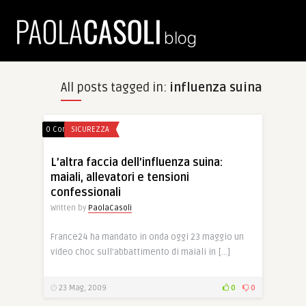
All posts tagged in:
influenza suina
0 Comments
SICUREZZA
L’altra faccia dell’influenza suina:
maiali, allevatori e tensioni
confessionali
Written by
PaolaCasoli
France24 ha mandato in onda oggi 23 maggio un
video choc sull’abbattimento di maiali in […]
23 Mag, 2009
0
0