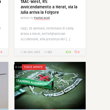
a
TAAC-West, RS:
avvicendamento a Herat, via la
Julia arriva la Folgore
Written by
PaolaCasoli
è
Oggi, 26 gennaio, nella base di Camp
Arena a Herat, nell’Afghanistan
occidentale, alla presenza del […]
0
0
0
26 Gen, 2021
682
0 Comments
FORZE ARMATE