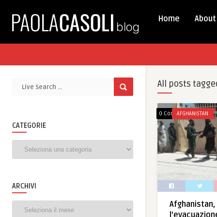
Home
About
All posts tagge
0 Comments
AFGHANISTAN
CATEGORIE
Categorie
ARCHIVI
Afghanistan, 
Archivi
l’evacuazion