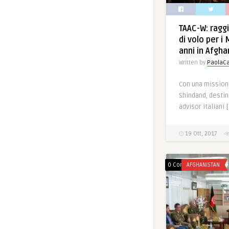
TAAC-W: ragg
di volo per i
anni in Afgha
Written by
PaolaCa
Con una missione
Shindand, destin
advisor italiani 
19 Ott, 2017
0 Comments
AFGHANISTAN