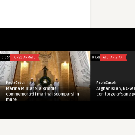
0 Comments
FORZE ARMATE
0 Comments
AFGHANISTAN
PaolaCasoli
PaolaCasoli
CME Abruzzo Molise: commiato del Gen
TAAC-W, RS: il Com
Cerrina, a breve al comando d ...
Barduani ha incontr