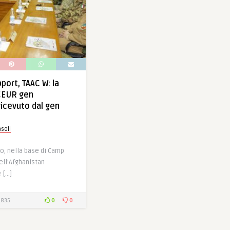
port, TAAC W: la
ACEUR gen
ricevuto dal gen
soli
so, nella base di Camp
nell’Afghanistan
 […]
0
0
835