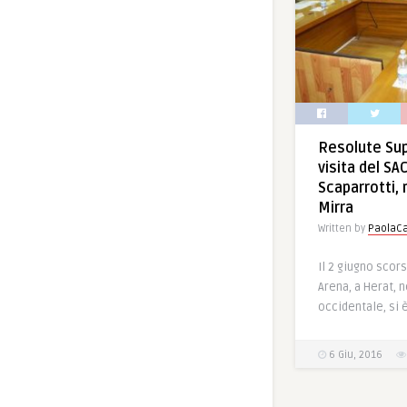
Resolute Sup
visita del S
Scaparrotti, 
Mirra
Written by
PaolaCa
Il 2 giugno scor
Arena, a Herat, 
occidentale, si è
6 Giu, 2016