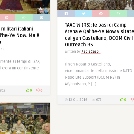
TAAC W (RS): le basi di Camp
militari italiani
Arena e Qal’he-Ye Now visitat
l’he-Ye Now. Ma è
dal gen Castellano, DCOM Civil
a
Outreach RS
soli
Written by
PaolaCasoli
rrente ai tempi di ISAF,
Il gen Rosario Castellano,
à c’era un contingente
vicecomandante della missione NATO
Resolute Support (DCOM RS) in
Afghanistan, è […]
0
0
812
0
12 Ott, 2016
672