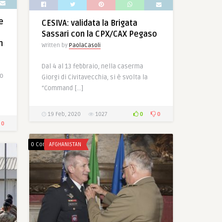
e
CESIVA: validata la Brigata
Sassari con la CPX/CAX Pegaso
n
Written by
PaolaCasoli
Dal 4 al 13 febbraio, nella caserma
to
Giorgi di Civitavecchia, si è svolta la
“Command […]
0
0
19 Feb, 2020
1027
0
0 Comments
AFGHANISTAN