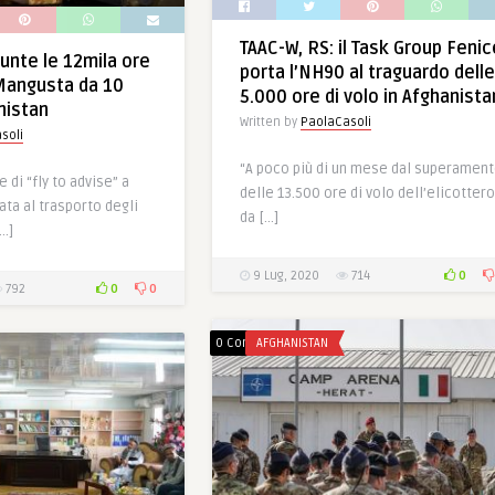
TAAC-W, RS: il Task Group Fenic
iunte le 12mila ore
porta l’NH90 al traguardo delle
 Mangusta da 10
5.000 ore di volo in Afghanista
nistan
Written by
PaolaCasoli
soli
“A poco più di un mese dal superamen
 di “fly to advise” a
delle 13.500 ore di volo dell’elicottero
ata al trasporto degli
da […]
[…]
0
9 Lug, 2020
714
0
0
792
0 Comments
AFGHANISTAN