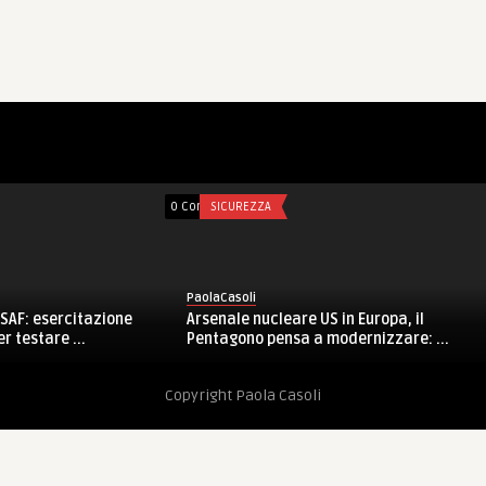
0 Comments
FORZE ARMATE
PaolaCasoli
andante Gen
UNIFIL, Libano: celebrazione della
ato il Governator ...
Madonna di Loreto, patrona degl ...
Copyright Paola Casoli