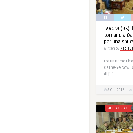
TAAC W (RS): i 
tornano a Qa
per una shur
Written by
PaolaCa
Era un nome rico
Qal’he-Ye Now. L
di […]
5 Ott, 2016
0 Comments
AFGHANISTAN