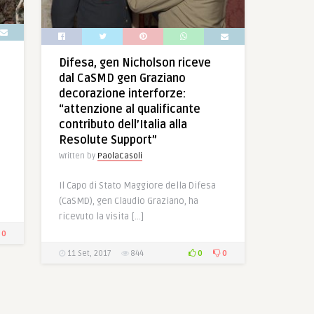
Difesa, gen Nicholson riceve
e
dal CaSMD gen Graziano
decorazione interforze:
“attenzione al qualificante
contributo dell’Italia alla
Resolute Support”
Written by
PaolaCasoli
Il Capo di Stato Maggiore della Difesa
(CaSMD), gen Claudio Graziano, ha
ricevuto la visita […]
0
0
0
11 Set, 2017
844