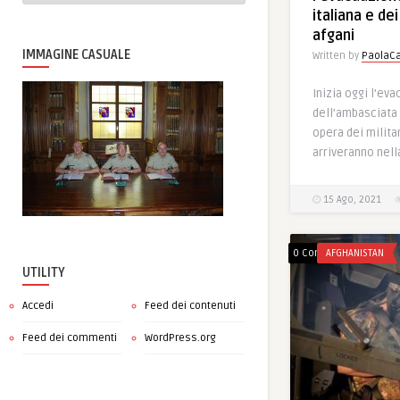
italiana e de
afgani
IMMAGINE CASUALE
Written by
PaolaCa
Inizia oggi l’ev
dell’ambasciata 
opera dei militar
arriveranno nell
15 Ago, 2021
0 Comments
AFGHANISTAN
UTILITY
Accedi
Feed dei contenuti
Feed dei commenti
WordPress.org