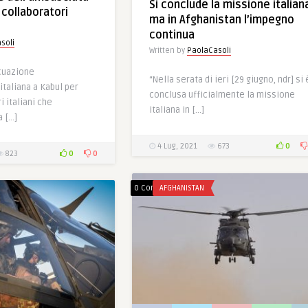
Si conclude la missione italian
i collaboratori
ma in Afghanistan l’impegno
continua
soli
Written by
PaolaCasoli
acuazione
“Nella serata di ieri [29 giugno, ndr] si 
italiana a Kabul per
conclusa ufficialmente la missione
i italiani che
italiana in […]
a […]
0
4 Lug, 2021
673
0
0
823
0 Comments
AFGHANISTAN