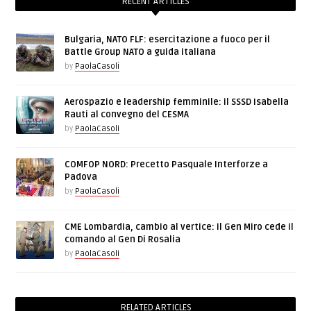
RECENT ARTICLES
Bulgaria, NATO FLF: esercitazione a fuoco per il
Battle Group NATO a guida italiana
by
PaolaCasoli
Aerospazio e leadership femminile: il SSSD Isabella
Rauti al convegno del CESMA
by
PaolaCasoli
COMFOP NORD: Precetto Pasquale Interforze a
Padova
by
PaolaCasoli
CME Lombardia, cambio al vertice: il Gen Miro cede il
comando al Gen Di Rosalia
by
PaolaCasoli
RELATED ARTICLES