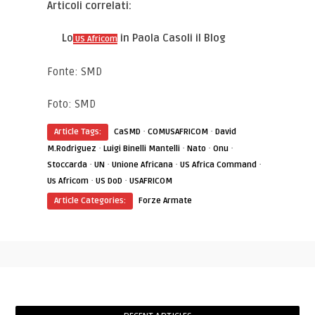
Articoli correlati:
Lo
in Paola Casoli il Blog
US Africom
Fonte: SMD
Foto: SMD
·
·
Article Tags:
CaSMD
COMUSAFRICOM
David
·
·
·
·
M.Rodriguez
Luigi Binelli Mantelli
Nato
Onu
·
·
·
·
Stoccarda
UN
Unione Africana
US Africa Command
·
·
Us Africom
US DoD
USAFRICOM
Article Categories:
Forze Armate