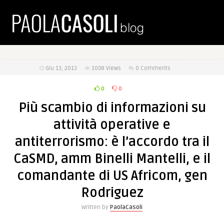
Giu 13, 2013
1008
Views
0 Comments
0
0
Più scambio di informazioni su
attività operative e
antiterrorismo: è l’accordo tra il
CaSMD, amm Binelli Mantelli, e il
comandante di US Africom, gen
Rodriguez
Written by
PaolaCasoli