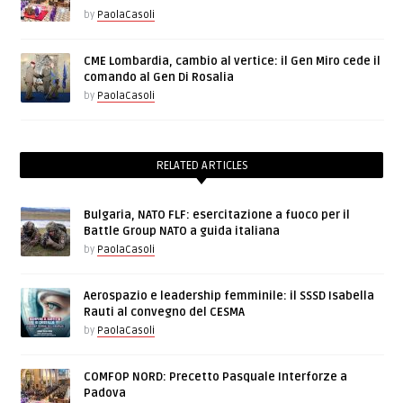
by
PaolaCasoli
CME Lombardia, cambio al vertice: il Gen Miro cede il
comando al Gen Di Rosalia
by
PaolaCasoli
RELATED ARTICLES
Bulgaria, NATO FLF: esercitazione a fuoco per il
Battle Group NATO a guida italiana
by
PaolaCasoli
Aerospazio e leadership femminile: il SSSD Isabella
Rauti al convegno del CESMA
by
PaolaCasoli
COMFOP NORD: Precetto Pasquale Interforze a
Padova