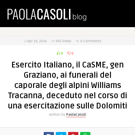
Apr 19, 2014
991
Views
0 Comments
0
0
Esercito Italiano, il CaSME, gen
Graziano, ai funerali del
caporale degli alpini Williams
Tracanna, deceduto nel corso di
una esercitazione sulle Dolomiti
Written by
PaolaCasoli