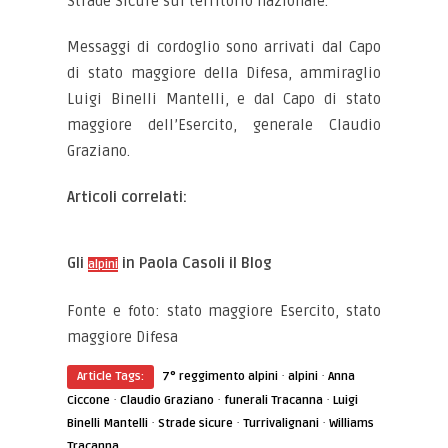
Strade Sicure sul territorio nazionale.
Messaggi di cordoglio sono arrivati dal Capo
di stato maggiore della Difesa, ammiraglio
Luigi Binelli Mantelli, e dal Capo di stato
maggiore dell’Esercito, generale Claudio
Graziano.
Articoli correlati:
Gli
in Paola Casoli il Blog
alpini
Fonte e foto: stato maggiore Esercito, stato
maggiore Difesa
·
·
Article Tags:
7° reggimento alpini
alpini
Anna
·
·
·
Ciccone
Claudio Graziano
funerali Tracanna
Luigi
·
·
·
Binelli Mantelli
Strade sicure
Turrivalignani
Williams
Tracanna