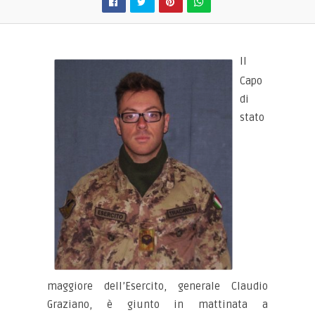
Il
Capo
di
stato
maggiore dell’Esercito, generale Claudio
Graziano, è giunto in mattinata a