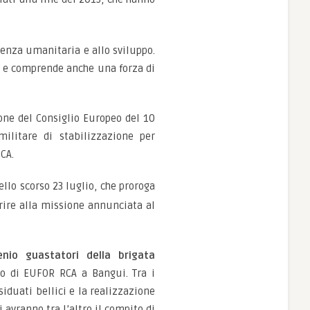
stenza umanitaria e allo sviluppo.
i e comprende anche una forza di
one del Consiglio Europeo del 10
ilitare di stabilizzazione per
CA.
ello scorso 23 luglio, che proroga
erire alla missione annunciata al
nio guastatori della brigata
do di EUFOR RCA a Bangui. Tra i
siduati bellici e la realizzazione
i avranno tra l’altro il compito di