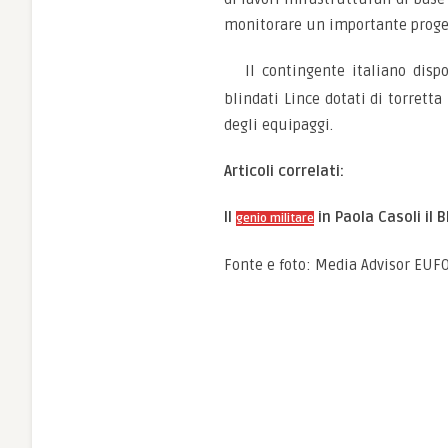
monitorare un importante progett
Il contingente italiano dis
blindati Lince dotati di torrett
degli equipaggi.
Articoli correlati:
Il
in Paola Casoli il B
genio militare
Fonte e foto: Media Advisor EUF