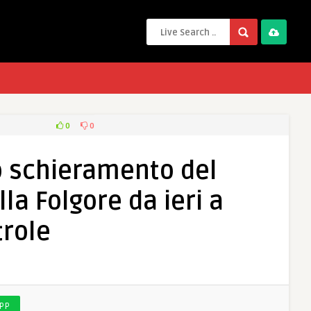
0
0
o schieramento del
la Folgore da ieri a
trole
PP