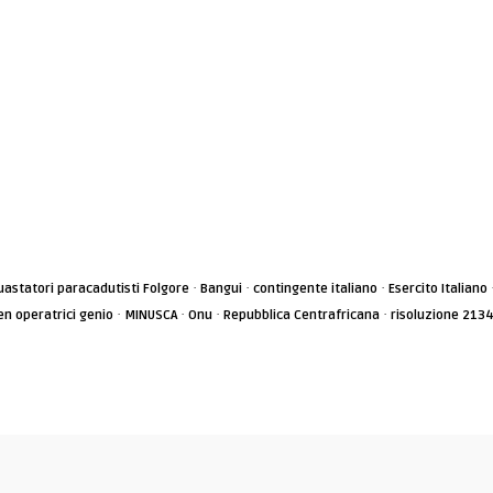
·
·
·
astatori paracadutisti Folgore
Bangui
contingente italiano
Esercito Italiano
·
·
·
·
n operatrici genio
MINUSCA
Onu
Repubblica Centrafricana
risoluzione 213