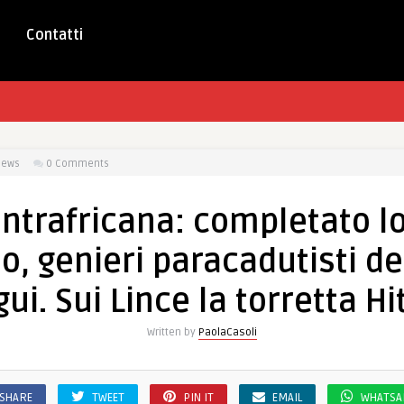
Contatti
iews
0 Comments
ntrafricana: completato l
o, genieri paracadutisti del
ui. Sui Lince la torretta Hi
Written by
PaolaCasoli
SHARE
TWEET
PIN IT
EMAIL
WHATSA