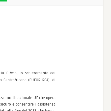
la Difesa, lo schieramento del
a Centrafricana (EUFOR RCA), di
forza multinazionale UE che opera
sicuro e consentire l’assistenza
iati alla fine del 2013, che hanno