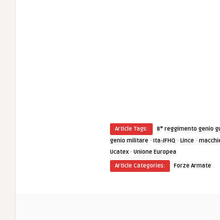
Article Tags:
8° reggimento genio gu
·
·
·
genio militare
Ita-JFHQ
Lince
macchie
·
Ucatex
Unione Europea
Article Categories:
Forze Armate