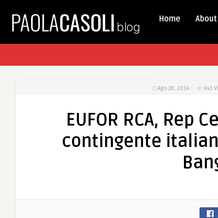
Home
About
Ago 28, 2014
941
V
EUFOR RCA, Rep Ce
contingente italian
Bang