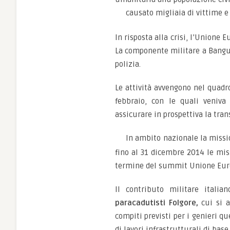
causato migliaia di vittime e
In risposta alla crisi, l’Unione 
La componente militare a Bangui
polizia.
Le attività avvengono nel quadr
febbraio, con le quali veniva 
assicurare in prospettiva la tr
In ambito nazionale la missio
fino al 31 dicembre 2014 le miss
termine del summit Unione Europ
Il contributo militare italia
paracadutisti Folgore,
cui si 
compiti previsti per i genieri qu
di lavori infrastrutturali di base