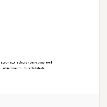
·
·
·
·
EUFOR RCA
Folgore
genio guastatori
·
·
·
4
schieramento
torretta Hitrole