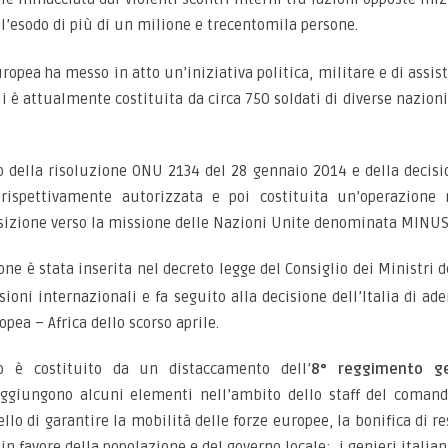
 l’esodo di più di un milione e
trecentomila persone.
Europea ha messo in atto un’iniziativa politica, militare e di assi
 è attualmente costituita da circa 750 soldati di diverse nazion
o della risoluzione ONU 2134 del 28 gennaio 2014 e della decisi
rispettivamente autorizzata e poi costituita un’operazione m
ansizione verso la missione delle Nazioni Unite denominata MINUS
ne è stata inserita nel decreto legge del Consiglio dei Ministri d
ioni internazionali e fa seguito alla decisione dell’Italia di ad
ea – Africa dello scorso aprile.
no è costituito da un distaccamento dell’
8° reggimento ge
aggiungono alcuni elementi nell’ambito dello staff del coman
ello di garantire la mobilità delle forze europee, la bonifica di re
 in favore della popolazione e del governo locale; i genieri italian