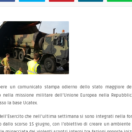
apere un comunicato stampa odierno dello stato maggiore del
o nella missione militare dell’Unione Europea nella Repubblic
sso la base Ucatex.
dell’Esercito che nell’ultima settimana si sono integrati nella 
o dallo scorso 15 giugno, con l’obiettivo di creare un ambiente 
e minacciata dai violenti scontri interni tra fazioni opposte iniz