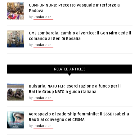
COMFOP NORD: Precetto Pasquale Interforze a
Padova
by
PaolaCasoli
CME Lombardia, cambio al vertice: il Gen Miro cede il
comando al Gen Di Rosalia
by
PaolaCasoli
RELATED ARTICLES
Bulgaria, NATO FLF: esercitazione a fuoco per il
Battle Group NATO a guida italiana
by
PaolaCasoli
Aerospazio e leadership femminile: il SSSD Isabella
Rauti al convegno del CESMA
by
PaolaCasoli