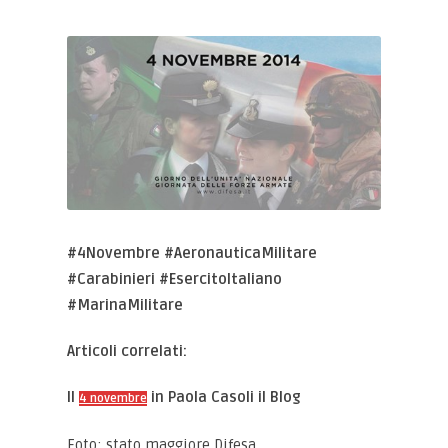
#4Novembre #AeronauticaMilitare
#Carabinieri #EsercitoItaliano
#MarinaMilitare
Articoli correlati:
Il
in Paola Casoli il Blog
4 novembre
Foto: stato maggiore Difesa