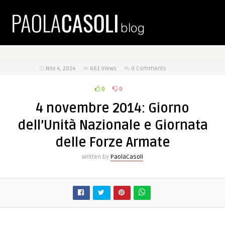
Nov 4, 2014
661
Views
0 Comments
0
0
4 novembre 2014: Giorno
dell’Unità Nazionale e Giornata
delle Forze Armate
Written by
PaolaCasoli