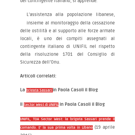
del contingente italiano, si apprende.
L’assistenza alla popolazione libanese,
insieme al monitoraggio della cessazione
delle ostilità e al supporto alle forze armate
locali, è uno dei compiti assegnati al
contingente italiano di UNIFIL nel rispetto
della risoluzione 1701 del Consiglio di
Sicurezza dell’Onu.
Articoli correlati:
La
in Paola Casoli il Blog
brigata Sassari
Il
in Paola Casoli il Blog
Sector West di UNIFIL
UNIFIL, TOA Sector West: la brigata Sassari prende il
(19 aprile
comando. E’ la sua prima volta in Libano