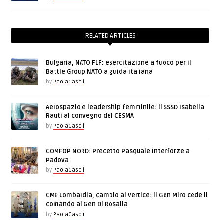
RELATED ARTICLES
Bulgaria, NATO FLF: esercitazione a fuoco per il
Battle Group NATO a guida italiana
by
PaolaCasoli
Aerospazio e leadership femminile: il SSSD Isabella
Rauti al convegno del CESMA
by
PaolaCasoli
COMFOP NORD: Precetto Pasquale Interforze a
Padova
by
PaolaCasoli
CME Lombardia, cambio al vertice: il Gen Miro cede il
comando al Gen Di Rosalia
by
PaolaCasoli