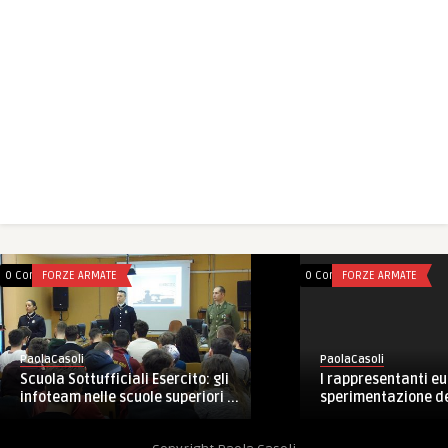
0 Comments
FORZE ARMATE
0 Comments
FORZE ARMATE
PaolaCasoli
PaolaCasoli
Scuola Sottufficiali Esercito: gli
I rappresentanti eu
infoteam nelle scuole superiori ...
sperimentazione del