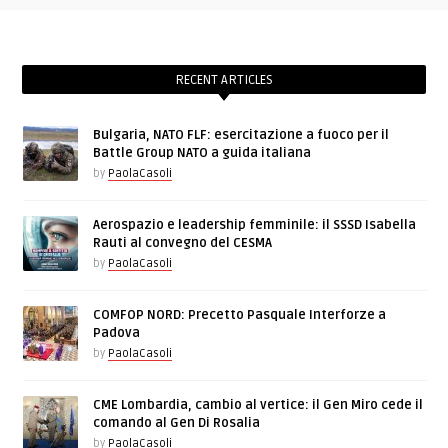
RECENT ARTICLES
Bulgaria, NATO FLF: esercitazione a fuoco per il
Battle Group NATO a guida italiana
by
PaolaCasoli
Aerospazio e leadership femminile: il SSSD Isabella
Rauti al convegno del CESMA
by
PaolaCasoli
COMFOP NORD: Precetto Pasquale Interforze a
Padova
by
PaolaCasoli
CME Lombardia, cambio al vertice: il Gen Miro cede il
comando al Gen Di Rosalia
by
PaolaCasoli