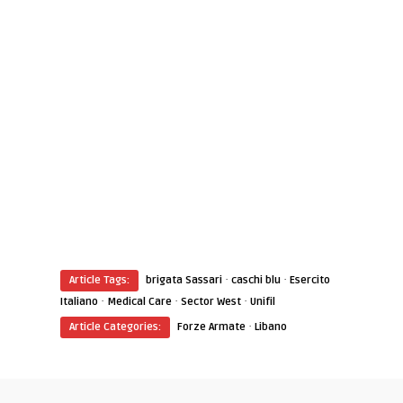
·
·
Article Tags:
brigata Sassari
caschi blu
Esercito
·
·
·
Italiano
Medical Care
Sector West
Unifil
·
Article Categories:
Forze Armate
Libano