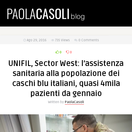
Ago 29, 2016
735
Views
0 Comments
0
0
UNIFIL, Sector West: l’assistenza
sanitaria alla popolazione dei
caschi blu italiani, quasi 4mila
pazienti da gennaio
Written by
PaolaCasoli