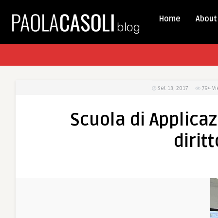
Home
About
Set 13, 2017
794
Vi
Scuola di Applicazi
dirit