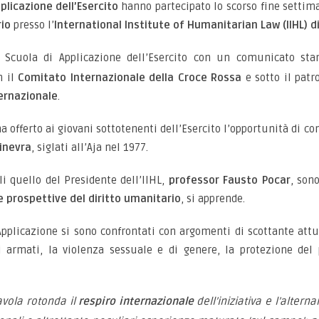
plicazione dell’Esercito
hanno partecipato lo scorso fine settim
rio
presso l’
International Institute of Humanitarian Law (IIHL) 
la Scuola di Applicazione dell’Esercito con un comunicato st
n il
Comitato Internazionale della Croce Rossa
e sotto il patr
ternazionale
.
a offerto ai giovani sottotenenti dell’Esercito l’opportunità di co
Ginevra
, siglati all’Aja nel 1977.
ali quello del Presidente dell’IIHL,
professor Fausto Pocar
, son
e prospettive del diritto umanitario
, si apprende.
 Applicazione si sono confrontati con argomenti di scottante attua
ti armati, la violenza sessuale e di genere, la protezione del
avola rotonda il
respiro internazionale
dell’iniziativa e l’alter