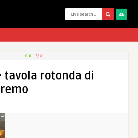
0
0
0^ tavola rotonda di
anremo