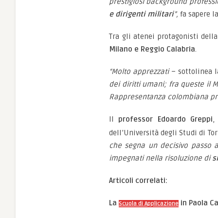
prestigiosi background professi
e dirigenti militari
”,
fa sapere la
Tra gli atenei protagonisti dell
Milano e Reggio Calabria
.
“Molto apprezzati
– sottolinea 
dei diritti umani; fra queste il
Rappresentanza colombiana press
Il
professor Edoardo Greppi
,
dell’Università degli Studi di To
che segna un decisivo passo a
impegnati nella risoluzione di
s
Articoli correlati:
La
in Paola Cas
Scuola di Applicazione