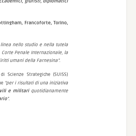
ccademici, giuristi, diplomatici
Nottingham, Francoforte, Torino,
 linea nello studio e nella tutela
a Corte Penale Internazionale, la
ritti umani della Farnesina”.
 di Scienze Strategiche (SUISS)
ne
“per i risultati di una iniziativa
vili e militari
quotidianamente
ario
”.