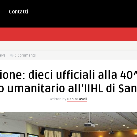
Contatti
ews
0 Comments
one: dieci ufficiali alla 4
to umanitario all’IIHL di S
Written by
PaolaCasoli