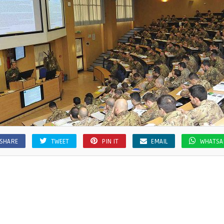
SHARE
TWEET
PIN IT
EMAIL
WHATSA