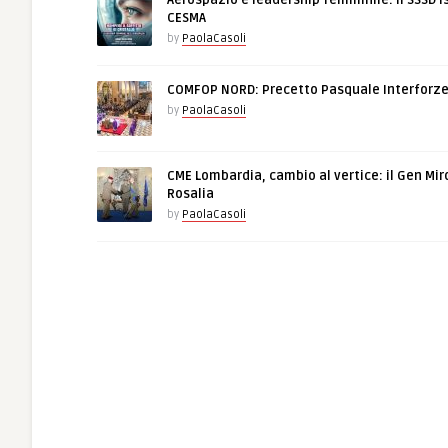
Aerospazio e leadership femminile: il SSSD I
CESMA
by
PaolaCasoli
COMFOP NORD: Precetto Pasquale Interforz
by
PaolaCasoli
CME Lombardia, cambio al vertice: il Gen Mir
Rosalia
by
PaolaCasoli