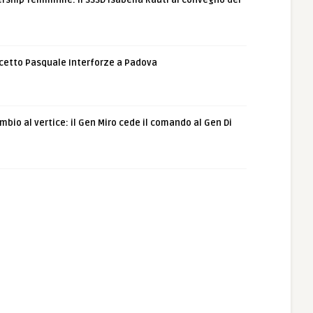
rship femminile: il SSSD Isabella Rauti al convegno del
etto Pasquale Interforze a Padova
bio al vertice: il Gen Miro cede il comando al Gen Di