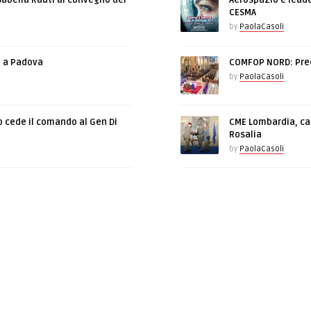
sabella Rauti al convegno del
Aerospazio e leade
CESMA
by
PaolaCasoli
e a Padova
COMFOP NORD: Prec
by
PaolaCasoli
o cede il comando al Gen Di
CME Lombardia, cam
Rosalia
by
PaolaCasoli