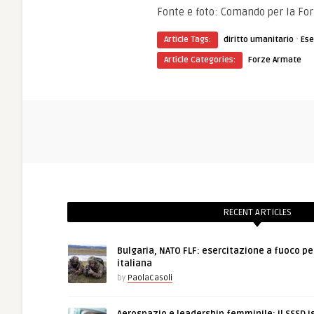
Fonte e foto: Comando per la For
·
Article Tags:
diritto umanitario
Ese
Article Categories:
Forze Armate
RECENT ARTICLES
Bulgaria, NATO FLF: esercitazione a fuoco pe
italiana
by
PaolaCasoli