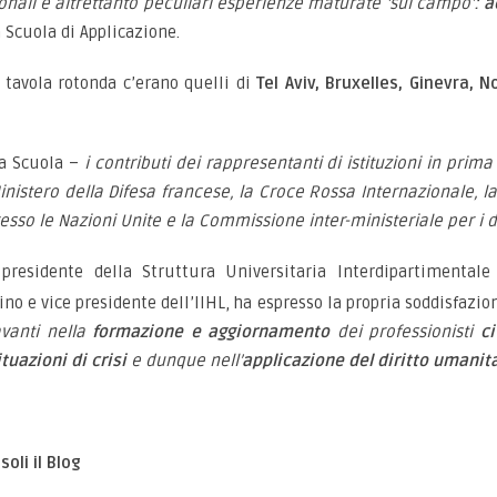
onali e altrettanto peculiari esperienze maturate ‘sul campo’:
a
 Scuola di Applicazione.
a tavola rotonda c’erano quelli di
Tel Aviv, Bruxelles, Ginevra, 
la Scuola –
i contributi dei rappresentanti di istituzioni in prima
 Ministero della Difesa francese, la Croce Rossa Internazionale, l
o le Nazioni Unite e la Commissione inter-ministeriale per i di
 presidente della Struttura Universitaria Interdipartimentale
rino e vice presidente dell’IIHL, ha espresso la propria soddisfazio
vanti nella
formazione e aggiornamento
dei professionisti
ci
ituazioni di crisi
e dunque nell’
applicazione del diritto umanit
oli il Blog