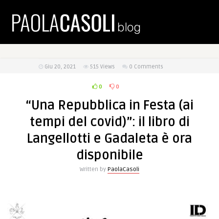
Giu 20, 2021
515
Views
0 Comments
0
0
“Una Repubblica in Festa (ai
tempi del covid)”: il libro di
Langellotti e Gadaleta è ora
disponibile
Written by
PaolaCasoli