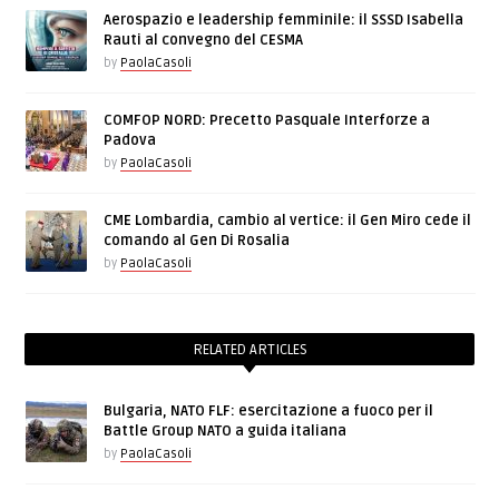
Aerospazio e leadership femminile: il SSSD Isabella
Rauti al convegno del CESMA
by
PaolaCasoli
COMFOP NORD: Precetto Pasquale Interforze a
Padova
by
PaolaCasoli
CME Lombardia, cambio al vertice: il Gen Miro cede il
comando al Gen Di Rosalia
by
PaolaCasoli
RELATED ARTICLES
Bulgaria, NATO FLF: esercitazione a fuoco per il
Battle Group NATO a guida italiana
by
PaolaCasoli