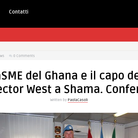
Contatti
ews
0 Comments
CaSME del Ghana e il capo d
 Sector West a Shama. Conf
Written by
PaolaCasoli