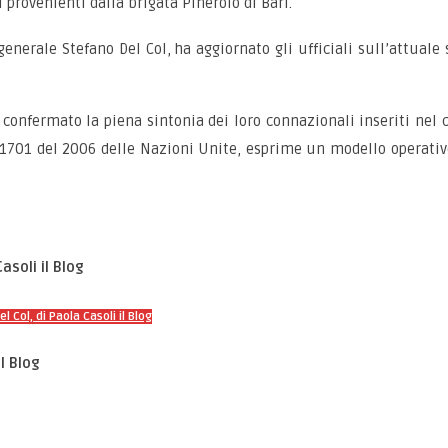
ni provenienti dalla brigata Pinerolo di Bari.
enerale Stefano Del Col, ha aggiornato gli ufficiali sull’attuale 
confermato la piena sintonia dei loro connazionali inseriti nel 
 1701 del 2006 delle Nazioni Unite, esprime un modello operativo
asoli il Blog
 Col, di Paola Casoli il Blog
l Blog