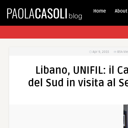
Home
About
Apr 9, 2015
854
Vi
Libano, UNIFIL: il 
del Sud in visita al