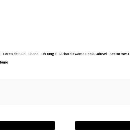
·
·
·
·
·
c
Corea del Sud
Ghana
Oh Jung Il
Richard Kwame Opoku Adusei
Sector West
ibano