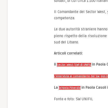
soldati, di cui circa 1.100 italia
Il Comandante del Sector West, g
competenza.
Le due autorità straniere hanno 
pieno rispetto della risoluzione
sud del Libano.
Articoli correlati:
Il
in Paola C
Sector West (SW) di UNIFIL
L’intervista al comandante del SW, gen Del
La
in Paola Casoli i
brigata Pinerolo
Fonte e foto: SW UNIFIL