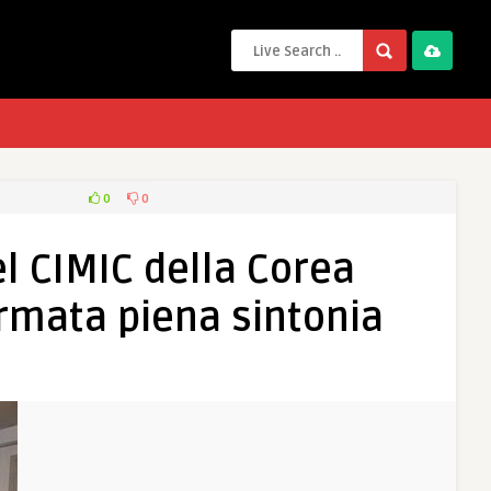
0
0
el CIMIC della Corea
ermata piena sintonia