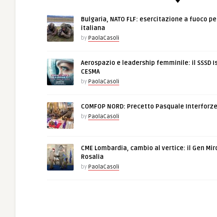
Bulgaria, NATO FLF: esercitazione a fuoco pe
italiana
by
PaolaCasoli
Aerospazio e leadership femminile: il SSSD I
CESMA
by
PaolaCasoli
COMFOP NORD: Precetto Pasquale Interforz
by
PaolaCasoli
CME Lombardia, cambio al vertice: il Gen Mir
Rosalia
by
PaolaCasoli