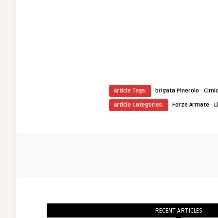
·
Article Tags:
brigata Pinerolo
Cimi
·
Article Categories:
Forze Armate
L
RECENT ARTICLES