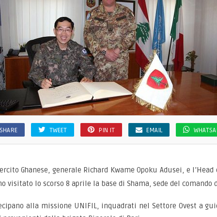
SHARE
TWEET
PIN IT
EMAIL
WHATSA
sercito Ghanese, generale Richard Kwame Opoku Adusei, e l’Head o
nno visitato lo scorso 8 aprile la base di Shama, sede del comando 
ecipano alla missione UNIFIL, inquadrati nel Settore Ovest a gui