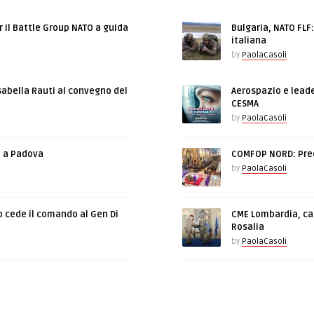
r il Battle Group NATO a guida
Bulgaria, NATO FLF
italiana
by
PaolaCasoli
sabella Rauti al convegno del
Aerospazio e leade
CESMA
by
PaolaCasoli
e a Padova
COMFOP NORD: Prec
by
PaolaCasoli
o cede il comando al Gen Di
CME Lombardia, cam
Rosalia
by
PaolaCasoli