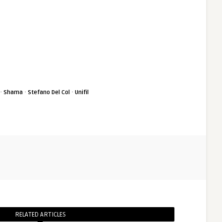
·
·
·
Shama
Stefano Del Col
Unifil
RELATED ARTICLES