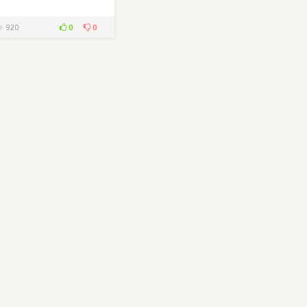
0
0
920