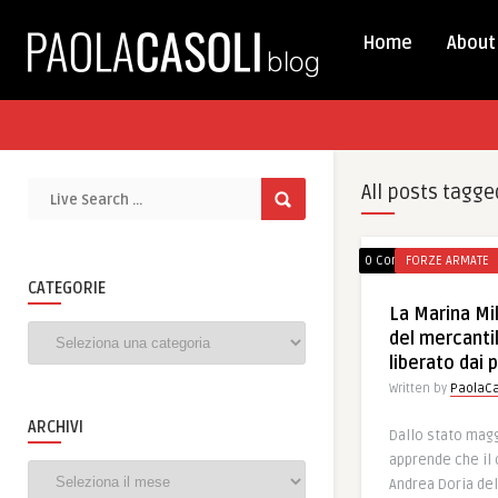
Home
About
All posts tagge
0 Comments
FORZE ARMATE
CATEGORIE
La Marina Mi
Categorie
del mercanti
liberato dai p
Written by
PaolaCa
ARCHIVI
Dallo stato magg
apprende che il
Archivi
Andrea Doria del