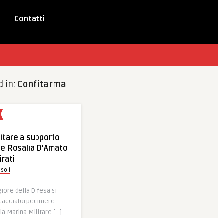
Contatti
d in:
Confitarma
litare a supporto
le Rosalia D’Amato
irati
soli
iore della Difesa si
 cacciatorpediniere
la Marina Militare […]