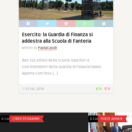
Esercito: la Guardia di Finanza si
addestra alla Scuola di Fanteria
Written by
PaolaCasoli
Ben 322 allievi della Scuola ispettori e
sovrintendenti della Guardia di Finanza hanno
appena concluso […]
13 Set, 2016
0
0
0 Comments
CYBER EPIGRAMMI
0 Comments
FORZE ARMATE