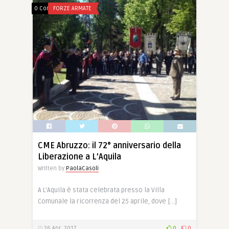
0 Comments
FORZE ARMATE
CME Abruzzo: il 72° anniversario della
Liberazione a L’Aquila
Written by
PaolaCasoli
A L’Aquila è stata celebrata presso la Villa
Comunale la ricorrenza del 25 aprile, dove […]
26 Apr, 2017
0
0