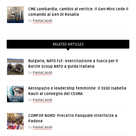
CME Lombardia, cambio al vertice: il Gen Miro cede il
comando al Gen Di Rosalia
by
PaolaCasoli
RELATED ARTICLES
Bulgaria, NATO FLF: esercitazione a fuoco per il
Battle Group NATO a guida italiana
by
PaolaCasoli
Aerospazio e leadership femminile: il SSSD Isabella
Rauti al convegno del CESMA
by
PaolaCasoli
COMFOP NORD: Precetto Pasquale Interforze a
Padova
by
PaolaCasoli