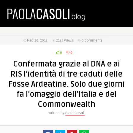
Mag 30, 2012
2123
Views
0 Comments
0
0
Confermata grazie al DNA e ai
RIS l’identità di tre caduti delle
Fosse Ardeatine. Solo due giorni
fa l’omaggio dell’Italia e del
Commonwealth
Written by
PaolaCasoli