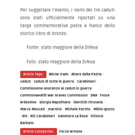
Per suggellare l’evento, i nomi dei tre caduti
sono stati ufficialmente riportati su una
targa commemorativa posta a fianco dello
storico libro di bronzo.
Fonte: stato maggiore della Difesa
Fot
o: stato maggiore della Difesa
·
·
Article Tags:
Alistar Irwin
Altare della Patria
·
·
·
caduti
caduti di tutte le guerre
Carabinieri
·
Commissione onoranze ai caduti in guerra
·
·
Commonwealth War Graves Commission
DNA
Fosse
·
·
·
Ardeatine
Giorgio Napolitano
identità ritrovata
·
·
·
Marco Moscati
martirio
Michele Partito
Milite Ignoto
·
·
·
·
RIS
RIS Carabinieri
Salvatore La Rosa
Vittorio
Barbato
Article Categories:
Forze Armate