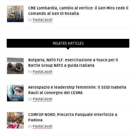
CME Lombardia, cambio al vertice: il Gen Miro cede il
comando al Gen Di Rosalia
by
PaolaCasoli
RELATED ARTICLES
Bulgaria, NATO FLF: esercitazione a fuoco per il
Battle Group NATO a guida italiana
by
PaolaCasoli
Aerospazio e leadership femminile: il SSSD Isabella
Rauti al convegno del CESMA
by
PaolaCasoli
COMFOP NORD: Precetto Pasquale Interforze a
Padova
by
PaolaCasoli