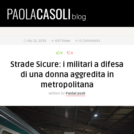
Giu 12, 2016
697
Views
0 Comments
0
0
Strade Sicure: i militari a difesa
di una donna aggredita in
metropolitana
Written by
PaolaCasoli