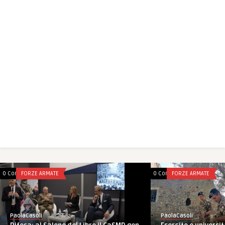
0 Comments
FORZE ARMATE
0 Comments
FORZE ARMATE
PaolaCasoli
PaolaCasoli