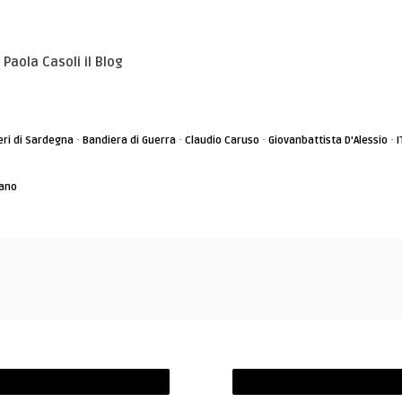
 Paola Casoli il Blog
·
·
·
·
ri di Sardegna
Bandiera di Guerra
Claudio Caruso
Giovanbattista D'Alessio
I
bano