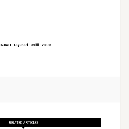
·
·
·
TALBATT
Lagunari
Unifil
Vasco
RELATED ARTICLES