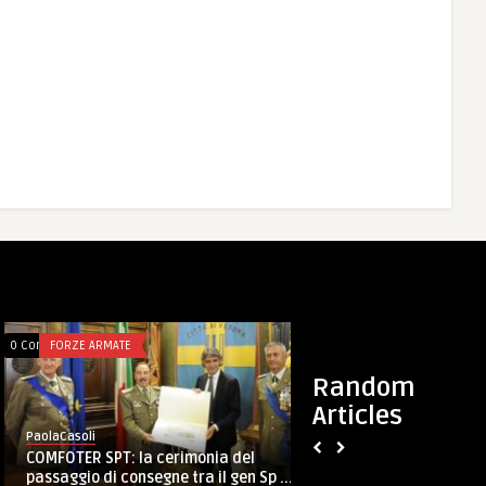
0 Comments
FORZE ARMATE
0 Comments
FORZE ARMATE
Random
Articles
PaolaCasoli
PaolaCasoli
L’MC-27J Praetoria
COMFOTER SPT: la cerimonia del
speciali (COFS): sig
passaggio di consegne tra il gen Sp ...