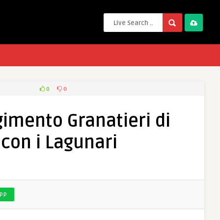
0
0
gimento Granatieri di
con i Lagunari
PP