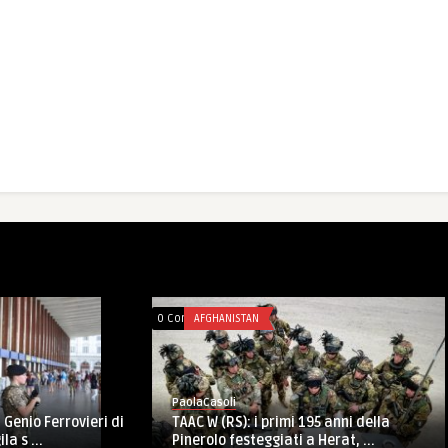
0 Comments
AFGHANISTAN
PaolaCasoli
TAAC W (RS): i primi 195 anni della
t Genio Ferrovieri di
Pinerolo festeggiati a Herat, ...
la s ...