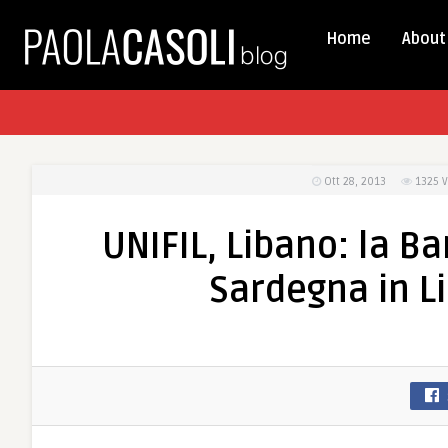
Home
About
Ott 28, 2013
1325
V
UNIFIL, Libano: la B
Sardegna in L