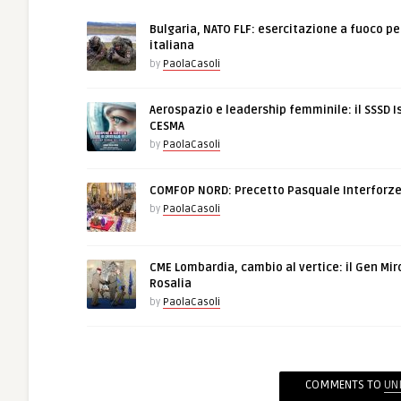
Bulgaria, NATO FLF: esercitazione a fuoco pe
italiana
by
PaolaCasoli
Aerospazio e leadership femminile: il SSSD I
CESMA
by
PaolaCasoli
COMFOP NORD: Precetto Pasquale Interforz
by
PaolaCasoli
CME Lombardia, cambio al vertice: il Gen Mir
Rosalia
by
PaolaCasoli
COMMENTS TO
UNI