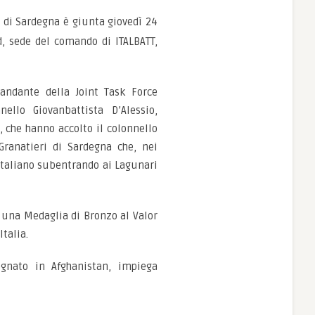
 di Sardegna è giunta giovedì 24
d, sede del comando di ITALBATT,
andante della Joint Task Force
ello Giovanbattista D’Alessio,
che hanno accolto il colonnello
ranatieri di Sardegna che, nei
italiano subentrando ai Lagunari
 una Medaglia di Bronzo al Valor
talia.
egnato in Afghanistan, impiega