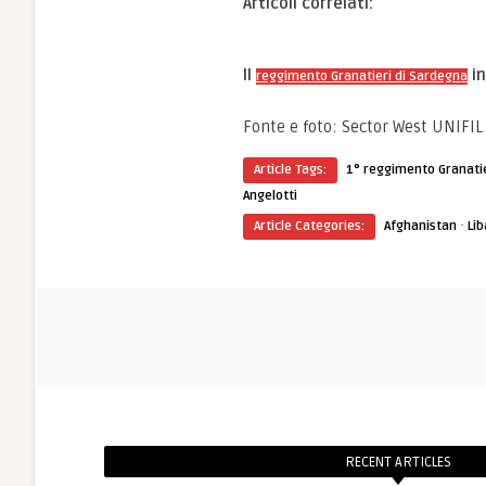
Articoli correlati:
Il
in
reggimento Granatieri di Sardegna
Fonte e foto: Sector West UNIFIL
Article Tags:
1° reggimento Granatie
Angelotti
·
Article Categories:
Afghanistan
Li
RECENT ARTICLES