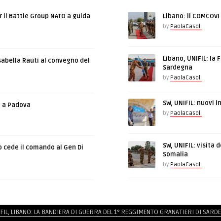
r il Battle Group NATO a guida
Libano: il COMCOVI 
by
PaolaCasoli
Libano, UNIFIL: la 
sabella Rauti al convegno del
Sardegna
by
PaolaCasoli
SW, UNIFIL: nuovi 
e a Padova
by
PaolaCasoli
SW, UNIFIL: visita 
o cede il comando al Gen Di
Somalia
by
PaolaCasoli
FIL, LIBANO: LA BANDIERA DI GUERRA DEL 1° REGGIMENTO GRANATIERI DI SARD