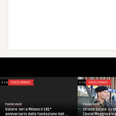
0 Comments
FORZE ARMATE
0 Comments
FORZE ARMATE
PaolaCasoli
PaolaCasoli
Voloire: ieri a Milano il 181°
Strade Sicure: il rg
anniversario della fondazione dell ...
Castel Maggiore vigi