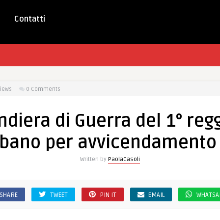
Contatti
iews
0 Comments
andiera di Guerra del 1° reg
ibano per avvicendamento 
Written by
PaolaCasoli
SHARE
TWEET
PIN IT
EMAIL
WHATSA