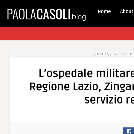
Home
About
Mag 22, 2014
151
L’ospedale militare
Regione Lazio, Zingar
servizio r