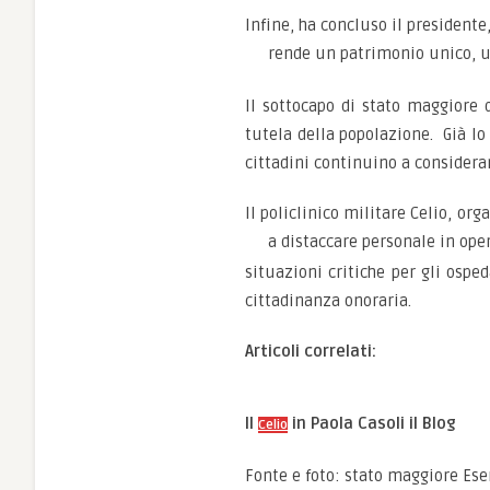
Infine, ha concluso il president
rende un patrimonio unico, u
Il sottocapo di stato maggiore d
tutela della popolazione. Già l
cittadini continuino a considerar
Il policlinico militare Celio, org
a distaccare personale in oper
situazioni critiche per gli ospe
cittadinanza onoraria.
Articoli correlati:
Il
in Paola Casoli il Blog
Celio
Fonte e foto: stato maggiore Ese