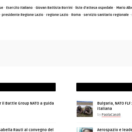
·
·
·
·
ue
Esercito Italiano
Giovan Battista Borrini
liste d'attesa ospedale
Mario Alb
·
·
·
·
·
presidente Regione Lazio
regione Lazio
Roma
servizio sanitario regionale
r il Battle Group NATO a guida
Bulgaria, NATO FLF
italiana
by
PaolaCasoli
sabella Rauti al convegno del
Aerospazio e leade