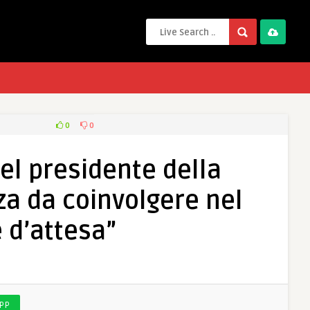
0
0
del presidente della
nza da coinvolgere nel
e d’attesa”
PP