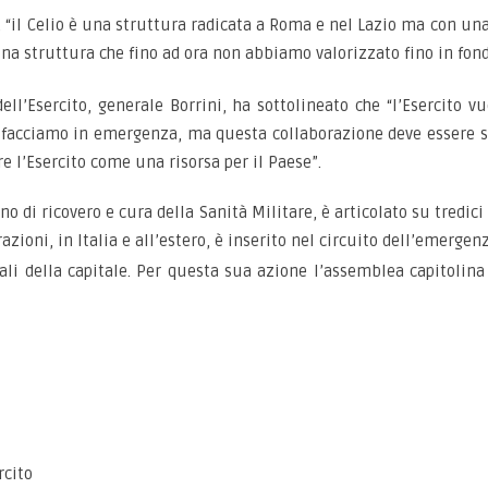
e, “il Celio è una struttura radicata a Roma e nel Lazio ma con un
na struttura che fino ad ora non
abbiamo valorizzato fino in fond
ell’Esercito, generale Borrini, ha sottolineato che “l’Esercito 
o facciamo in emergenza, ma questa collaborazione deve essere s
e l’Esercito come una risorsa per il Paese”.
ano di ricovero e cura della Sanità Militare, è articolato su tredici 
azioni, in Italia e all’estero, è inserito nel circuito dell’emerg
dali della capitale. Per questa sua azione l’assemblea capitolina 
rcito