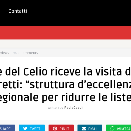
Contatti
9
Views
0 Comments
 del Celio riceve la visita 
etti: “struttura d’eccelle
egionale per ridurre le list
Written by
PaolaCasoli
SHARE
TWEET
PIN IT
EMAIL
WHATSA