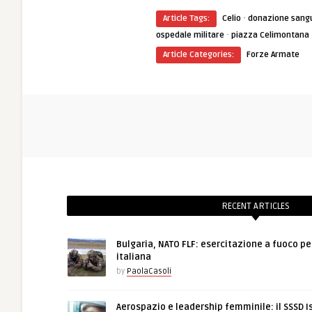
·
Article Tags:
Celio
donazione sang
·
ospedale militare
piazza Celimontana
Article Categories:
Forze Armate
RECENT ARTICLES
Bulgaria, NATO FLF: esercitazione a fuoco pe
italiana
by
PaolaCasoli
Aerospazio e leadership femminile: il SSSD I