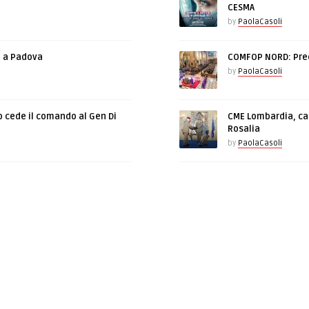
CESMA
by
PaolaCasoli
e a Padova
COMFOP NORD: Prec
by
PaolaCasoli
o cede il comando al Gen Di
CME Lombardia, cam
Rosalia
by
PaolaCasoli