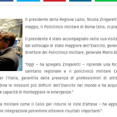
Il presidente della Regione Lazio, Nicola Zingarett
maggio, il Policlinico militare di Roma Celio, in p
Il presidente è stato accompagnato nella sua visita
dal sottocapo di stato maggiore dell’Esercito, gener
direttore del Policlinico militare, generale Mario 
“Oggi – ha spiegato Zingaretti – riprende una fort
sanitario regionale e il policlinico militare C
r l’Italia, garantita dalla presenza di professionisti di alt
rdina le missioni più difficili dell’Esercito nel mondo e ha ac
e capacità di fronteggiare le emergenze.”
a militare come il Celio per ridurre le liste d’attesa – ha ag
e integrazione potremmo ottenere risultati importanti”.