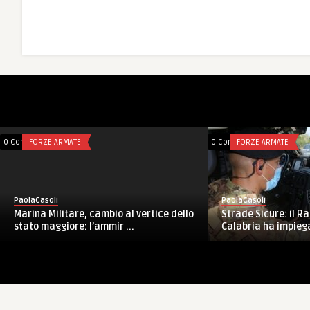
0 Comments
FORZE ARMATE
0 Comments
FORZE ARMATE
PaolaCasoli
PaolaCasoli
Marina Militare, cambio al vertice dello
Strade Sicure: il 
stato maggiore: l’ammir ...
Calabria ha impiega