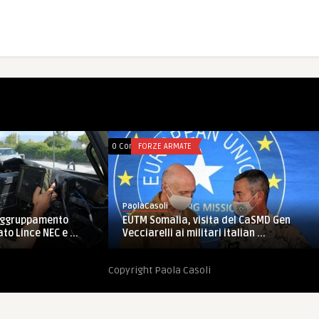
0 Comments
FORZE ARMATE
PaolaCasoli
Raggruppamento
EUTM Somalia, visita del CaSMD Gen
to Lince NEC e ...
Vecciarelli ai militari italian ...
Copyright Paola Casoli