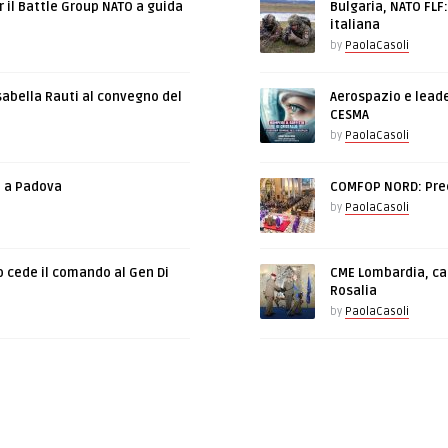
r il Battle Group NATO a guida
Bulgaria, NATO FLF
italiana
by
PaolaCasoli
sabella Rauti al convegno del
Aerospazio e leade
CESMA
by
PaolaCasoli
e a Padova
COMFOP NORD: Prec
by
PaolaCasoli
o cede il comando al Gen Di
CME Lombardia, cam
Rosalia
by
PaolaCasoli