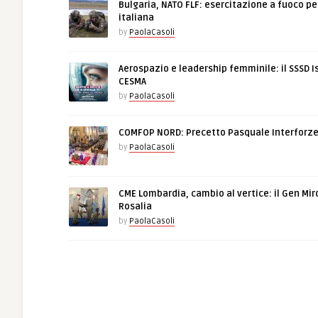
Bulgaria, NATO FLF: esercitazione a fuoco pe
italiana
by
PaolaCasoli
Aerospazio e leadership femminile: il SSSD I
CESMA
by
PaolaCasoli
COMFOP NORD: Precetto Pasquale Interforz
by
PaolaCasoli
CME Lombardia, cambio al vertice: il Gen Mir
Rosalia
by
PaolaCasoli