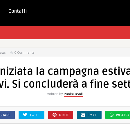
Contatti
iews
0 Comments
 iniziata la campagna estiva
vi. Si concluderà a fine se
Written by
PaolaCasoli
SHARE
TWEET
PIN IT
EMAIL
WHATSA