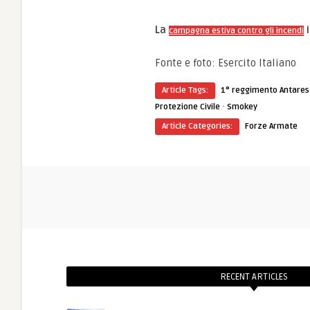
La
i
campagna estiva contro gli incendi
Fonte e foto: Esercito Italiano
Article Tags:
1° reggimento Antares
·
Protezione Civile
Smokey
Article Categories:
Forze Armate
RECENT ARTICLES