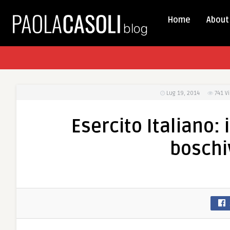
Home
About
Lug 19, 2014
741
V
Esercito Italiano:
boschi