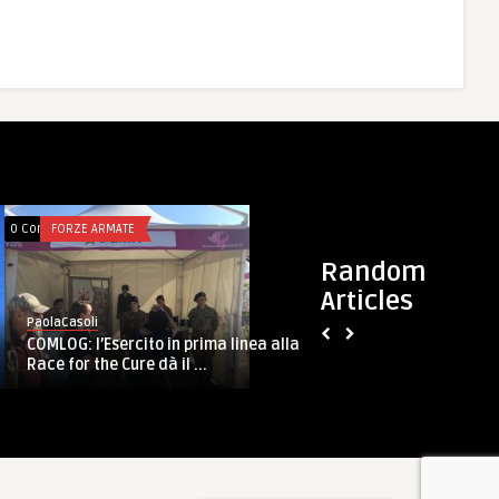
0 Comments
FORZE ARMATE
0 Comments
FORZE ARMATE
Random
PaolaCasoli
Marina Militare: o
Articles
dell’Accademia “pe
PaolaCasoli
...
COMLOG: l’Esercito in prima linea alla
Race for the Cure dà il ...