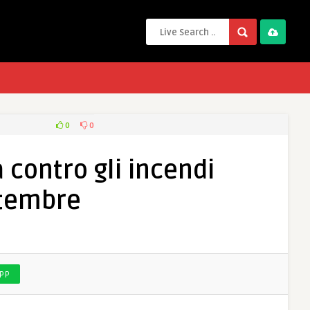
0
0
 contro gli incendi
ttembre
PP