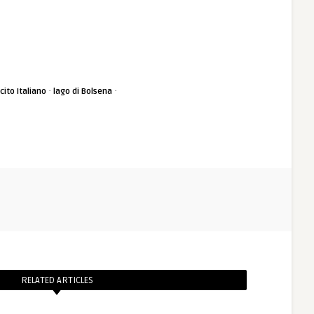
·
·
cito Italiano
lago di Bolsena
RELATED ARTICLES