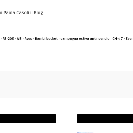
n Paola Casoli il Blog
·
·
·
·
·
·
·
AB-205
AIB
Aves
Bambi bucket
campagna estiva antincendio
CH-47
Eser