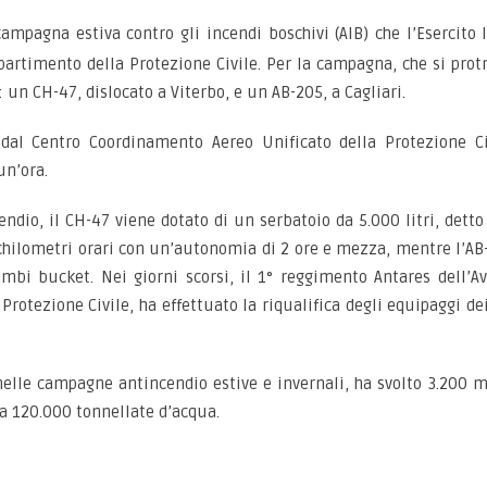
a campagna estiva contro gli incendi boschivi (AIB) che l’Esercit
partimento della Protezione Civile. Per la campagna, che si protr
: un CH-47, dislocato a Viterbo, e un AB-205, a Cagliari.
 dal Centro Coordinamento Aereo Unificato della Protezione C
un’ora.
endio, il CH-47 viene dotato di un serbatoio da 5.000 litri, det
0 chilometri orari con un’autonomia di 2 ore e mezza, mentre l’AB
mbi bucket. Nei giorni scorsi, il 1° reggimento Antares dell’Avi
Protezione Civile, ha effettuato la riqualifica degli equipaggi de
elle campagne antincendio estive e invernali, ha svolto 3.200 mi
rca 120.000 tonnellate d’acqua.