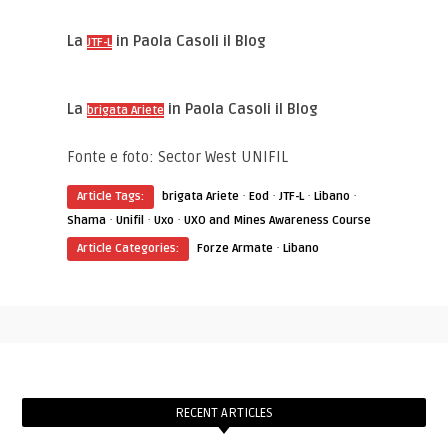
La
in Paola Casoli il Blog
JTF-L
La
in Paola Casoli il Blog
brigata Ariete
Fonte e foto: Sector West UNIFIL
·
·
·
·
Article Tags:
brigata Ariete
Eod
JTF-L
Libano
·
·
·
Shama
Unifil
Uxo
UXO and Mines Awareness Course
·
Article Categories:
Forze Armate
Libano
RECENT ARTICLES