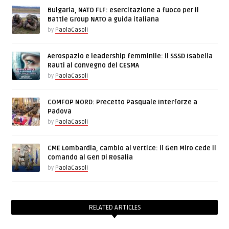
Bulgaria, NATO FLF: esercitazione a fuoco per il
Battle Group NATO a guida italiana
by
PaolaCasoli
Aerospazio e leadership femminile: il SSSD Isabella
Rauti al convegno del CESMA
by
PaolaCasoli
COMFOP NORD: Precetto Pasquale Interforze a
Padova
by
PaolaCasoli
CME Lombardia, cambio al vertice: il Gen Miro cede il
comando al Gen Di Rosalia
by
PaolaCasoli
RELATED ARTICLES