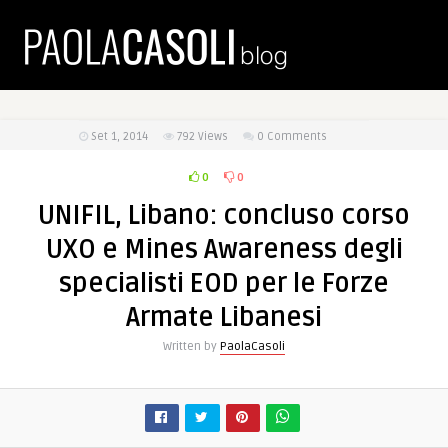
Set 1, 2014
792
Views
0 Comments
0
0
UNIFIL, Libano: concluso corso
UXO e Mines Awareness degli
specialisti EOD per le Forze
Armate Libanesi
Written by
PaolaCasoli