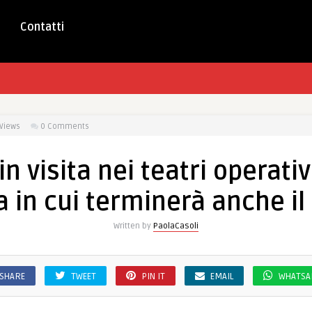
Contatti
Views
0 Comments
n visita nei teatri operativ
in cui terminerà anche il 
Written by
PaolaCasoli
SHARE
TWEET
PIN IT
EMAIL
WHATSA