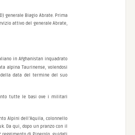
D) generale Biagio Abrate. Prima
vizio attivo del generale Abrate,
aliano in Afghanistan inquadrato
a alpina Taurinense, volendosi
della data del termine del suo
to tutte le basi ove i militari
to Alpini dell’Aquila, colonnello
uk. Da qui, dopo un pranzo con il
° reggimento di Pinerolo, guidati