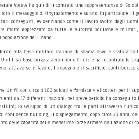
enerale Abrate ha quindi incontrato una rappresentanza di Soldati
 loro il messaggio di ringraziamento e saluto. In particolare, il 
ultati conseguiti, evidenziando come il lavoro svolto dagli uom
 molto apprezzato da tutte le Autorità politiche e militari,
a popolazione del Libano.
sferito alla base militare italiana di Shama dove è stato accolt
Unifil, su base brigata aeromobile Friuli, e ha incontrato le tru
no, attraverso il lavoro, l’impegno e il sacrificio, contribuisce
ne Unifil con circa 1.100 soldati e fornisce 4 elicotteri per il s
enti da 37 differenti nazioni, nel breve periodo ha conseguito i
stilità; lo sviluppo di un dialogo tra le parti attraverso l’unico
di confidence building; il dispiegamento, dopo circa 30 anni, de
to delle capacità delle medesime forze armate nell’azione di con