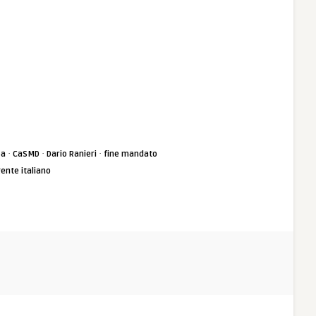
·
·
·
sa
CaSMD
Dario Ranieri
fine mandato
gente italiano