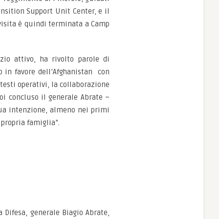
ansition Support Unit Center, e il
 visita è quindi terminata a Camp
io attivo, ha rivolto parole di
o in favore dell’Afghanistan con
esti operativi, la collaborazione
poi concluso il generale Abrate –
ua intenzione, almeno nei primi
propria famiglia”.
a Difesa, generale Biagio Abrate,