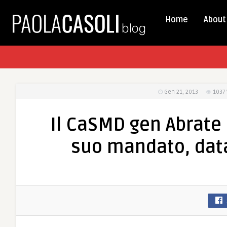
Home
About
Gen 21, 2013
1037
Il CaSMD gen Abrate i
suo mandato, data 