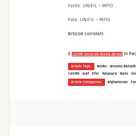
Fonte: UNIFIL – MPIO
Foto: UNIFIL – MPIO
Articoli correlati:
Il
in Pao
CaSMD generale Biagio Abrate
·
Article Tags:
Amiko
Antonio Bettelli
·
·
·
·
·
CaSMD
Isaf
Kfor
Naqoura
Nato
On
·
Article Categories:
Afghanistan
Fo