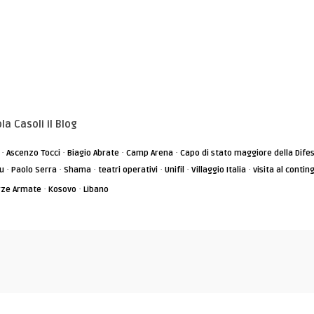
la Casoli il Blog
·
·
·
·
Ascenzo Tocci
Biagio Abrate
Camp Arena
Capo di stato maggiore della Dife
·
·
·
·
·
·
u
Paolo Serra
Shama
teatri operativi
Unifil
Villaggio Italia
visita al contin
·
·
rze Armate
Kosovo
Libano