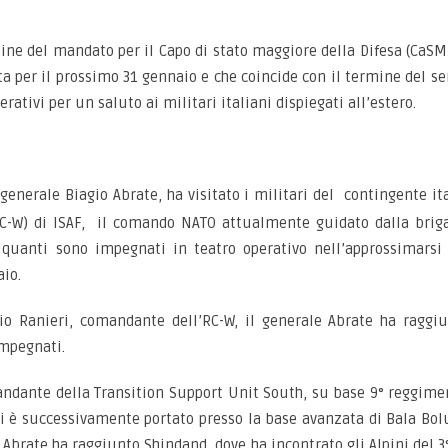
ine del mandato per il Capo di stato maggiore della Difesa (CaSM
a per il prossimo 31 gennaio e che coincide con il termine del ser
erativi per un saluto ai militari italiani dispiegati all’estero.
generale Biagio Abrate, ha visitato i militari del
contingente it
W) di ISAF, il comando NATO attualmente guidato dalla brigat
uanti sono impegnati in teatro operativo nell’approssimarsi 
aio.
o Ranieri, comandante dell’RC-W, il generale Abrate ha raggiun
mpegnati.
andante della Transition Support Unit South, su base 9° reggimen
si è successivamente portato presso la base avanzata di Bala Bol
 Abrate ha raggiunto Shindand, dove ha incontrato gli Alpini del 3