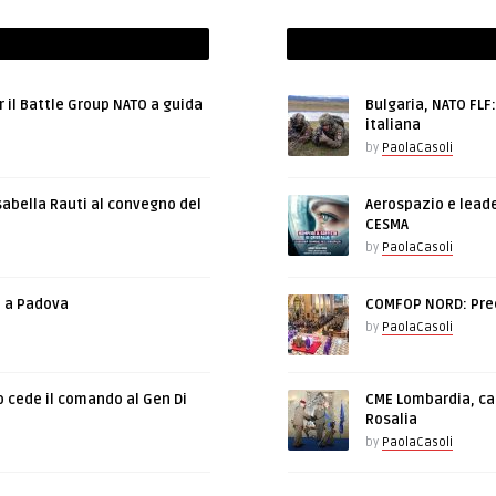
r il Battle Group NATO a guida
Bulgaria, NATO FLF
italiana
by
PaolaCasoli
sabella Rauti al convegno del
Aerospazio e leade
CESMA
by
PaolaCasoli
e a Padova
COMFOP NORD: Prec
by
PaolaCasoli
o cede il comando al Gen Di
CME Lombardia, cam
Rosalia
by
PaolaCasoli