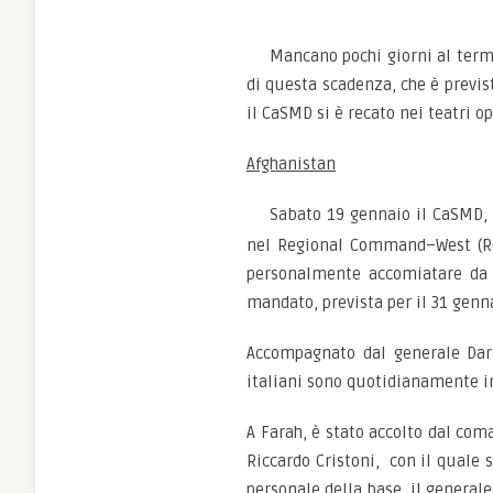
Mancano pochi giorni al term
di questa scadenza, che è previst
il CaSMD si è recato nei teatri op
Afghanistan
Sabato 19 gennaio il CaSMD, 
nel Regional Command–West (RC-
personalmente accomiatare da q
mandato, prevista per il 31 genn
Accompagnato dal generale Dari
italiani sono quotidianamente i
A Farah, è stato accolto dal com
Riccardo Cristoni, con il quale 
personale della base, il generale