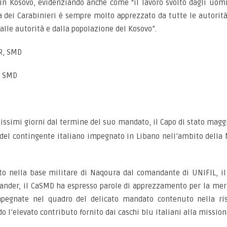
i in Kosovo, evidenziando anche come “il lavoro svolto dagli uom
 dei Carabinieri è sempre molto apprezzato da tutte le autorità 
alle autorità e dalla popolazione del Kosovo”.
R, SMD
, SMD
hissimi giorni dal termine del suo mandato, il Capo di stato maggi
e del contingente italiano impegnato in Libano nell’ambito della
lto nella base militare di Naqoura dal comandante di UNIFIL, il
ander, il CaSMD ha espresso parole di apprezzamento per la meri
mpegnate nel quadro del delicato mandato contenuto nella ris
 l’elevato contributo fornito dai caschi blu italiani alla mission