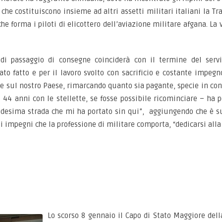
che costituiscono insieme ad altri assetti militari italiani la Tr
he forma i piloti di elicottero dell’aviazione militare afgana. La
di passaggio di consegne coinciderà con il termine del serviz
to fatto e per il lavoro svolto con sacrificio e costante impegn
he sul nostro Paese, rimarcando quanto sia pagante, specie in cont
 44 anni con le stellette, se fosse possibile ricominciare – ha 
edesima strada che mi ha portato sin qui”, aggiungendo che è s
 impegni che la professione di militare comporta, “dedicarsi alla 
Lo scorso 8 gennaio il Capo di Stato Maggiore dell