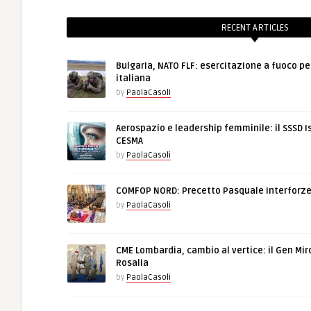
RECENT ARTICLES
Bulgaria, NATO FLF: esercitazione a fuoco pe
italiana
by
PaolaCasoli
Aerospazio e leadership femminile: il SSSD I
CESMA
by
PaolaCasoli
COMFOP NORD: Precetto Pasquale Interforz
by
PaolaCasoli
CME Lombardia, cambio al vertice: il Gen Mir
Rosalia
by
PaolaCasoli