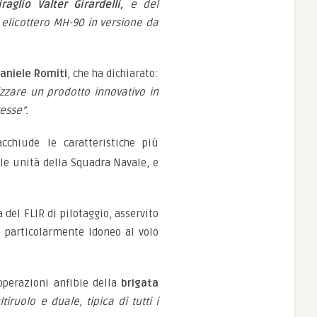
aglio Valter Girardelli,
e del
 elicottero MH-90 in versione da
aniele Romiti
, che ha dichiarato:
izzare un prodotto innovativo in
esse”.
cchiude le caratteristiche più
lle unità della Squadra Navale, e
a del FLIR di pilotaggio, asservito
o particolarmente idoneo al volo
operazioni anfibie della
brigata
ruolo e duale, tipica di tutti i