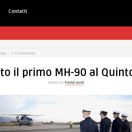
Contatti
iews
0 Comments
o il primo MH-90 al Quinto
Written by
PaolaCasoli