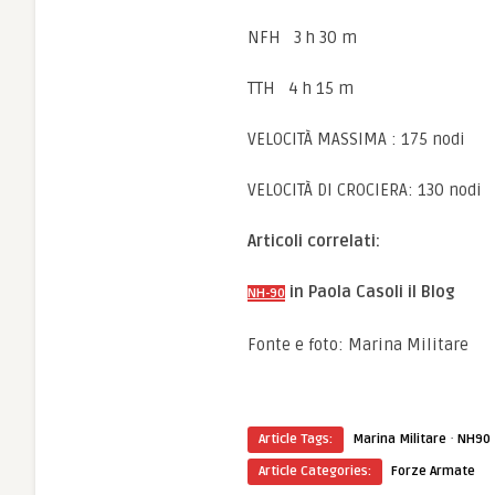
NFH 3 h 30 m
TTH 4 h 15 m
VELOCITÀ MASSIMA : 175 nodi
VELOCITÀ DI CROCIERA: 130 nodi
Articoli correlati:
in Paola Casoli il Blog
NH-90
Fonte e foto: Marina Militare
·
Article Tags:
Marina Militare
NH90
Article Categories:
Forze Armate