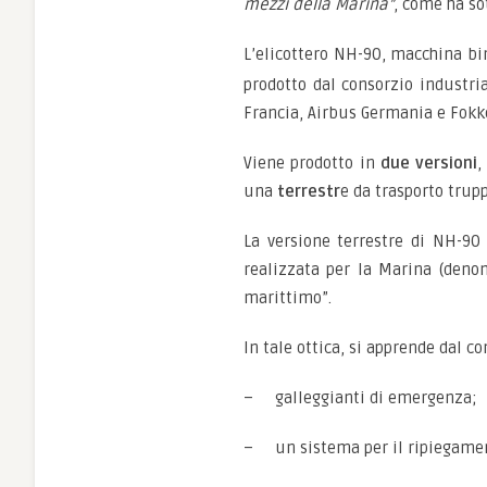
mezzi della Marina”
, come ha s
L’elicottero NH-90, macchina b
prodotto dal consorzio industri
Francia, Airbus Germania e Fokke
Viene prodotto in
due versioni
,
una
terrestr
e da trasporto trupp
La versione terrestre di NH-90 
realizzata per la Marina (denom
marittimo”.
In tale ottica, si apprende dal c
– galleggianti di emergenza;
– un sistema per il ripiegamento