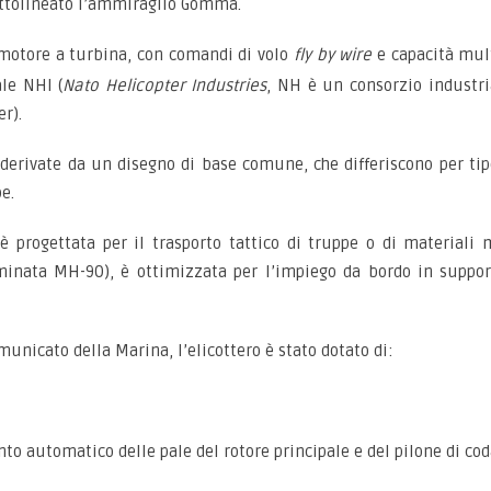
ottolineato l’ammiraglio Gomma.
imotore a turbina, con comandi di volo
fly by wire
e capacità mult
ale NHI (
Nato Helicopter Industries
, NH è un consorzio industri
r).
 derivate da un disegno di base comune, che differiscono per ti
e.
è progettata per il trasporto tattico di truppe o di materiali 
inata MH-90), è ottimizzata per l’impiego da bordo in supporto
omunicato della Marina, l’elicottero è stato dotato di:
 automatico delle pale del rotore principale e del pilone di cod