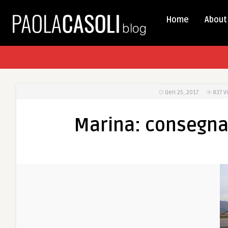
Home
About
Gen 25, 2017
837
V
Marina: consegnat