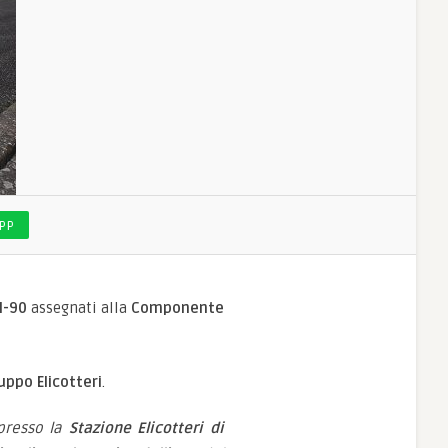
PP
H-90
assegnati alla
Componente
uppo Elicotteri
.
presso la
Stazione Elicotteri di