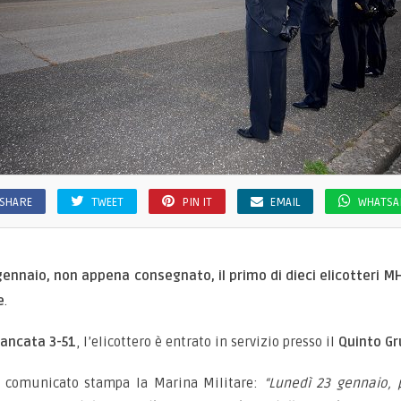
SHARE
TWEET
PIN IT
EMAIL
WHATSA
 gennaio, non appena consegnato, il primo di dieci elicotteri M
e
.
iancata 3-51
, l’elicottero è entrato in servizio presso il
Quinto Gr
n comunicato stampa la Marina Militare:
“Lunedì 23 gennaio, 