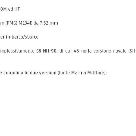
COM ed HF
un (PMG) M134D da 7,62 mm
per imbarco/sbarco
complessivamente
56 NH-90
, di cui 46 nella versione navale (SH
he comuni alle due versioni
(fonte Marina Militare):