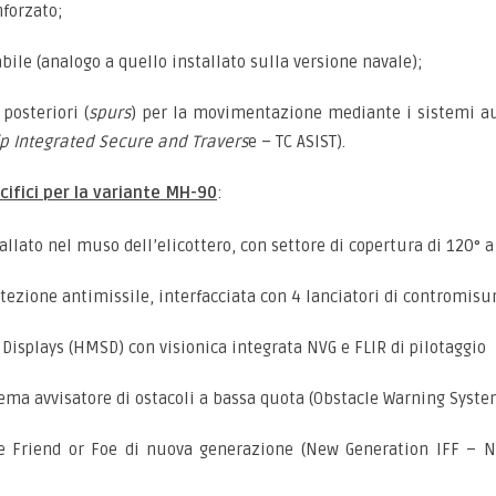
nforzato;
le (analogo a quello installato sulla versione navale);
posteriori (
spurs
) per la movimentazione mediante i sistemi a
ip Integrated Secure and Travers
e – TC ASIST).
ifici per la variante MH-90
:
lato nel muso dell’elicottero, con settore di copertura di 120° a 
ezione antimissile, interfacciata con 4 lanciatori di contromisure
isplays (HMSD) con visionica integrata NVG e FLIR di pilotaggio
ema avvisatore di ostacoli a bassa quota (Obstacle Warning Syste
ne Friend or Foe di nuova generazione (New Generation IFF – 