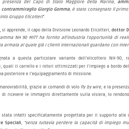
a presenza del Capo di Stato Maggiore della Marina,
ammir
,
contrammiraglio Giorgio Gomma
, è stato consegnato il primo
into Gruppo Elicotteri
”.
 si apprende, il capo della Divisione Leonardo Elicotteri,
dottor D
ramma NH 90 MITT ha fornito all’industria l’opportunità di real
za armata al quale già i clienti internazionali guardano con inter
ata a questa particolare variante dell’elicottero NH-90, ra
 quali il carrello e i rotori ottimizzati per l’impiego a bordo de
pa posteriore e l’equipaggiamento di missione.
i manovrabilità, grazie ai comandi di volo
fly by wire
, e la presenz
e di ricevere le immagini direttamente sulla visiera, lo rendon
stata infatti specificatamente progettata per il supporto alle 
ze Speciali
,
“senza tuttavia perdere la capacità di impiego multi