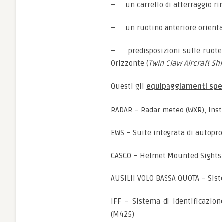
– un carrello di atterraggio ri
– un ruotino anteriore orientabi
– predisposizioni sulle ruote 
Orizzonte (
Twin Claw Aircraft Sh
Questi gli
equipaggiamenti spec
RADAR – Radar meteo (WXR), instal
EWS – Suite integrata di autoprot
CASCO – Helmet Mounted Sights D
AUSILII VOLO BASSA QUOTA – Sist
IFF – Sistema di identificazio
(M425)