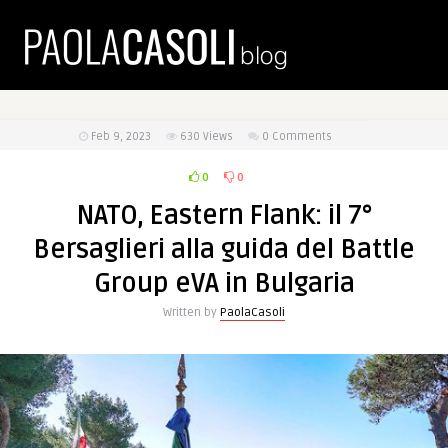
Feb 9, 2023
630
Views
0 Comments
0
0
NATO, Eastern Flank: il 7°
Bersaglieri alla guida del Battle
Group eVA in Bulgaria
Written by
PaolaCasoli