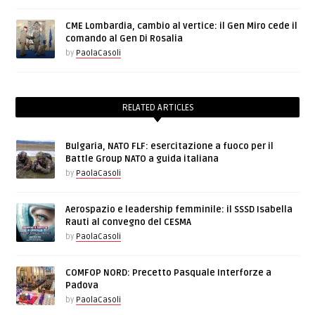
CME Lombardia, cambio al vertice: il Gen Miro cede il
comando al Gen Di Rosalia
by
PaolaCasoli
RELATED ARTICLES
Bulgaria, NATO FLF: esercitazione a fuoco per il
Battle Group NATO a guida italiana
by
PaolaCasoli
Aerospazio e leadership femminile: il SSSD Isabella
Rauti al convegno del CESMA
by
PaolaCasoli
COMFOP NORD: Precetto Pasquale Interforze a
Padova
by
PaolaCasoli