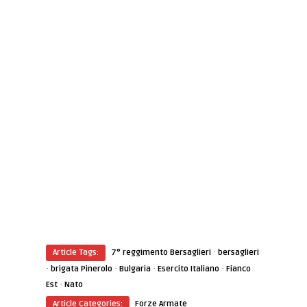
·
Article Tags:
7° reggimento Bersaglieri
bersaglieri
·
·
·
·
brigata Pinerolo
Bulgaria
Esercito Italiano
Fianco
·
Est
Nato
Article Categories:
Forze Armate