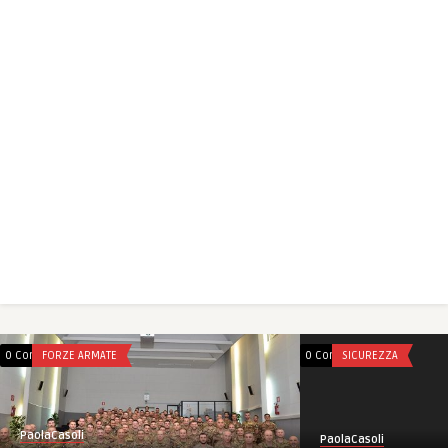
0 Comments
FORZE ARMATE
0 Comments
SICUREZZA
PaolaCasoli
PaolaCasoli