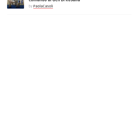
comando al Gen Di Rosalia
by
PaolaCasoli