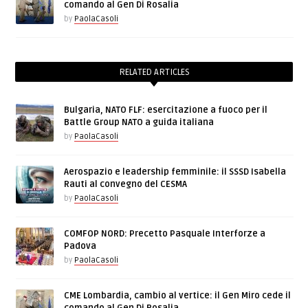
comando al Gen Di Rosalia
by
PaolaCasoli
RELATED ARTICLES
Bulgaria, NATO FLF: esercitazione a fuoco per il
Battle Group NATO a guida italiana
by
PaolaCasoli
Aerospazio e leadership femminile: il SSSD Isabella
Rauti al convegno del CESMA
by
PaolaCasoli
COMFOP NORD: Precetto Pasquale Interforze a
Padova
by
PaolaCasoli
CME Lombardia, cambio al vertice: il Gen Miro cede il