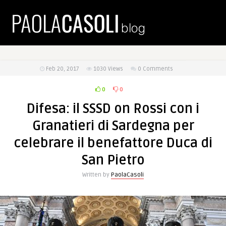
Feb 20, 2017
1030
Views
0 Comments
0
0
Difesa: il SSSD on Rossi con i
Granatieri di Sardegna per
celebrare il benefattore Duca di
San Pietro
Written by
PaolaCasoli