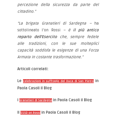
percezione della sicurezza da parte del
cittadino.”
“La brigata Granatieri di Sardegna –
ha
sottolineato l’on Rossi
– è
il più antico
reparto dell’Esercito
che, sempre fedele
alle tradizioni, con le sue molteplici
capacità soddisfa le esigenze di una Forza
Armata in costante trasformazione.”
Articoli correlati:
Le
in
celebrazioni in suffragio del Duca di San Pietro
Paola Casoli il Blog
I
in Paola Casoli il Blog
Granatieri di Sardegna
Il
in Paola Casoli il Blog
SSSD on Rossi