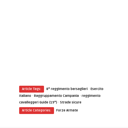
·
Article Tags:
8° reggimento bersaglieri
Esercito
·
·
Italiano
Raggruppamento Campania
reggimento
·
cavalleggeri Guide (19°)
Strade sicure
Article Categories:
Forze Armate