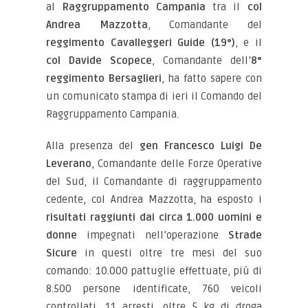
al
Raggruppamento Campania
tra il
col
Andrea Mazzotta
, Comandante del
reggimento Cavalleggeri Guide (19°)
, e il
col Davide Scopece
, Comandante dell’
8°
reggimento Bersaglieri
, ha fatto sapere con
un comunicato stampa di ieri il Comando del
Raggruppamento Campania.
Alla presenza del
gen Francesco Luigi De
Leverano
, Comandante delle Forze Operative
del Sud, il Comandante di raggruppamento
cedente, col Andrea Mazzotta, ha esposto i
risultati raggiunti dai circa 1.000 uomini e
donne
impegnati nell’operazione
Strade
Sicure
in questi oltre tre mesi del suo
comando: 10.000 pattuglie effettuate, più di
8.500 persone identificate, 760 veicoli
controllati, 11 arresti, oltre 5 kg di droga