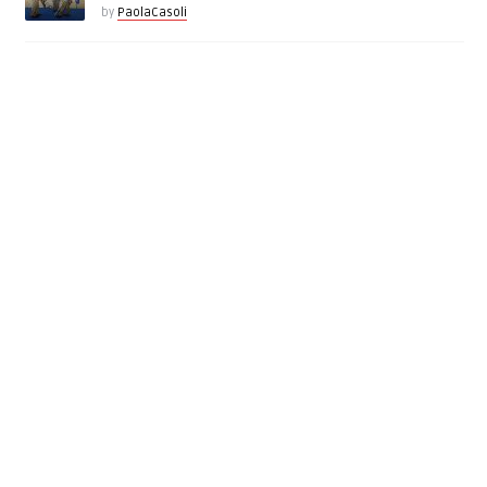
by
PaolaCasoli