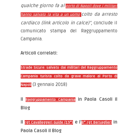
qualche giorno fa al
porto di Napoli dove i militari
colto da arresto
hanno salvato la vita a un uomo
cardiaco (link articolo in calce)”
, conclude il
comunicato stampa del Raggruppamento
Campania.
Articoli correlati:
Strade Sicure: salvato dai militari del Raggruppamento
Campania turista colto da grave malore al Porto di
(3 gennaio 2018)
Napoli
Il
in Paola Casoli il
Raggruppamento Campania
Blog
Il
e l’
in
rgt Cavalleggeri Guide (19°)
8° rgt Bersaglieri
Paola Casoli il Blog