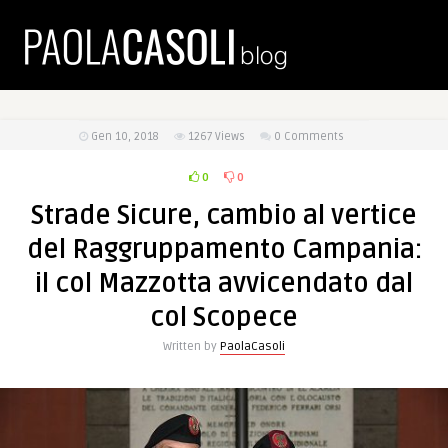
Gen 10, 2018
1267
Views
0 Comments
0
0
Strade Sicure, cambio al vertice
del Raggruppamento Campania:
il col Mazzotta avvicendato dal
col Scopece
Written by
PaolaCasoli