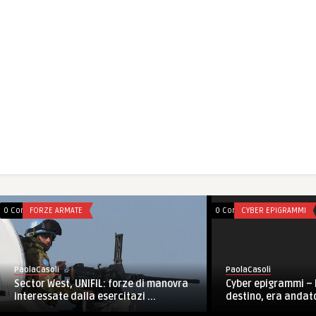
0 Comments
FORZE ARMATE
0 Comments
CYBER EPIGRAMMI
PaolaCasoli
PaolaCasoli
Sector West, UNIFIL: forze di manovra
Cyber epigrammi – 
interessate dalla esercitazi ...
destino, era andato