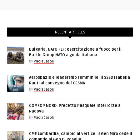
RECENT ARTICLES
Bulgaria, NATO FLF: esercitazione a fuoco per il
Battle Group NATO a guida italiana
by
PaolaCasoli
Aerospazio e leadership femminile: il SSSD Isabella
Rauti al convegno del CESMA
by
PaolaCasoli
COMFOP NORD: Precetto Pasquale Interforze a
Padova
by
PaolaCasoli
CME Lombardia, cambio al vertice: il Gen Miro cede il
comando al Gen Di Rosalia