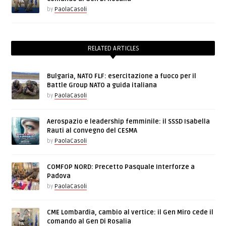
by
PaolaCasoli
RELATED ARTICLES
Bulgaria, NATO FLF: esercitazione a fuoco per il
Battle Group NATO a guida italiana
by
PaolaCasoli
Aerospazio e leadership femminile: il SSSD Isabella
Rauti al convegno del CESMA
by
PaolaCasoli
COMFOP NORD: Precetto Pasquale Interforze a
Padova
by
PaolaCasoli
CME Lombardia, cambio al vertice: il Gen Miro cede il
comando al Gen Di Rosalia