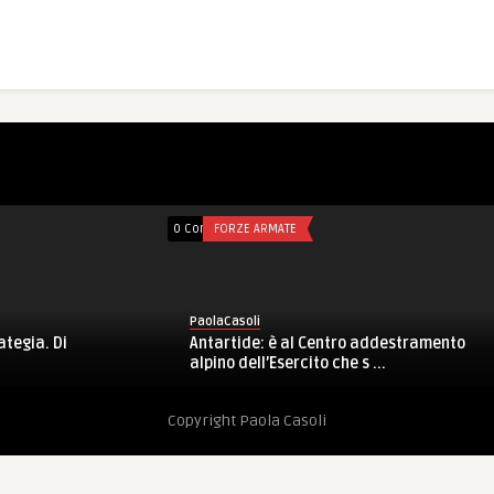
0 Comments
FORZE ARMATE
0 Comments
FORZE ARMATE
PaolaCasoli
PaolaCasoli
CaSTA 2017: prime vittorie, pattinaggio
UNIFIL, Libano: incon
e Fanfara della Julia, men ...
comandante, gen Serra
Copyright Paola Casoli