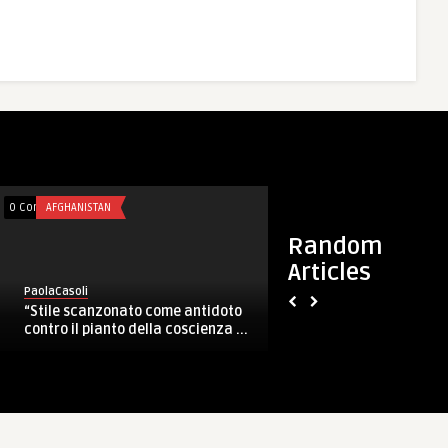
0 Comments
AFGHANISTAN
Random
Articles
PaolaCasoli
tro del
L’NRDC-ITA ha celebrato il 152°
, con i vertici ...
anniversario dell’Esercit ...