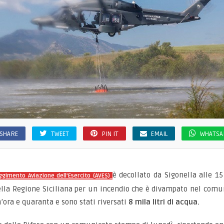
SHARE
TWEET
PIN IT
EMAIL
WHATSA
è decollato da Sigonella alle 15
ggimento Aviazione dell’Esercito (AVES)
della Regione Siciliana per un incendio che è divampato nel com
’ora e quaranta e sono stati riversati
8 mila litri di acqua.