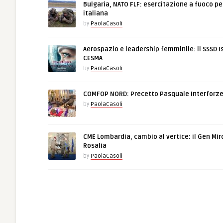
Bulgaria, NATO FLF: esercitazione a fuoco pe
italiana
by
PaolaCasoli
Aerospazio e leadership femminile: il SSSD I
CESMA
by
PaolaCasoli
COMFOP NORD: Precetto Pasquale Interforz
by
PaolaCasoli
CME Lombardia, cambio al vertice: il Gen Mir
Rosalia
by
PaolaCasoli