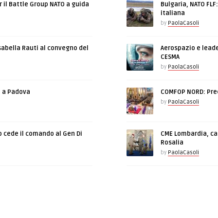
r il Battle Group NATO a guida
Bulgaria, NATO FLF
italiana
by
PaolaCasoli
sabella Rauti al convegno del
Aerospazio e leade
CESMA
by
PaolaCasoli
e a Padova
COMFOP NORD: Prec
by
PaolaCasoli
o cede il comando al Gen Di
CME Lombardia, cam
Rosalia
by
PaolaCasoli