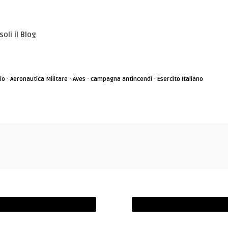
oli il Blog
·
·
·
·
io
Aeronautica Militare
Aves
campagna antincendi
Esercito Italiano