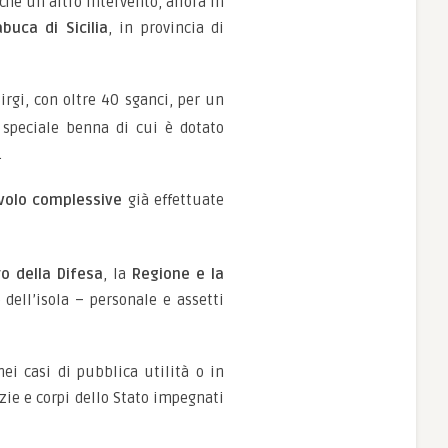
he un altro intervento, allora in
buca di Sicilia
, in provincia di
irgi, con oltre 40 sganci, per un
a speciale benna di cui è dotato
.
 volo complessive
già effettuate
o della Difesa
, la
Regione e la
 dell’isola – personale e assetti
ei casi di pubblica utilità o in
zie e corpi dello Stato impegnati