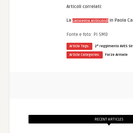
Articoli correlati:
La
in Paola Cas
campagna antincendi
Fonte e foto: PI SMD
Article Tags:
2° reggimento AVES Sir
Article Categories:
Forze Armate
RECENT ARTICLES