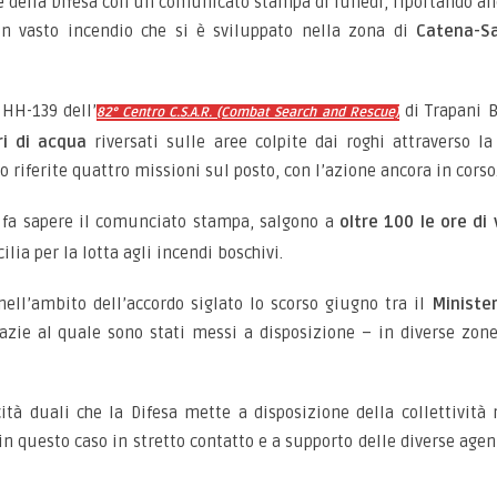
e della Difesa con un comunicato stampa di lunedì, riportando anc
un vasto incendio che si è sviluppato nella zona di
Catena-Sa
 HH-139 dell’
di Trapani B
82° Centro C.S.A.R. (Combat Search and Rescue)
ri di acqua
riversati sulle aree colpite dai roghi attraverso l
 riferite quattro missioni sul posto, con l’azione ancora in corso
o, fa sapere il comunciato stampa, salgono a
oltre 100 le ore di
cilia per la lotta agli incendi boschivi.
ell’ambito dell’accordo siglato lo scorso giugno tra il
Minister
razie al quale sono stati messi a disposizione – in diverse zone
tà duali che la Difesa mette a disposizione della collettività n
in questo caso in stretto contatto e a supporto delle diverse agen