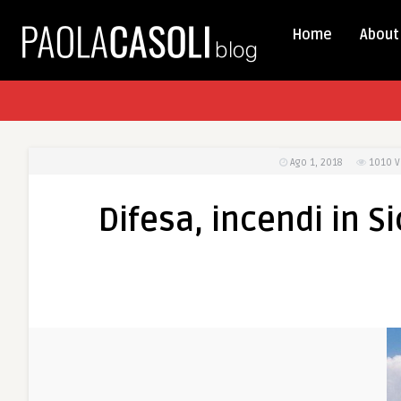
Home
About
Ago 1, 2018
1010
V
Difesa, incendi in Si