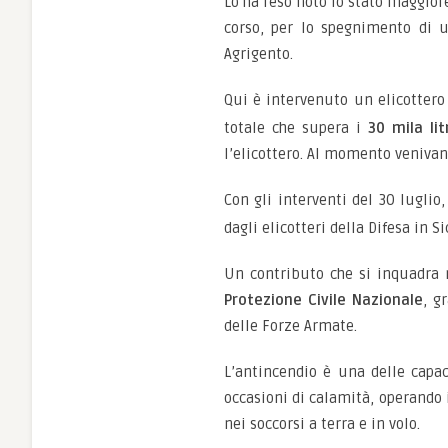
Lo ha reso noto lo stato maggior
corso, per lo spegnimento di 
Agrigento.
Qui è intervenuto un elicottero
totale che supera i
30 mila lit
l’elicottero. Al momento venivano
Con gli interventi del 30 lugli
dagli elicotteri della Difesa in Si
Un contributo che si inquadra n
Protezione Civile Nazionale
, g
delle Forze Armate.
L’antincendio è una delle capaci
occasioni di calamità, operando 
nei soccorsi a terra e in volo.