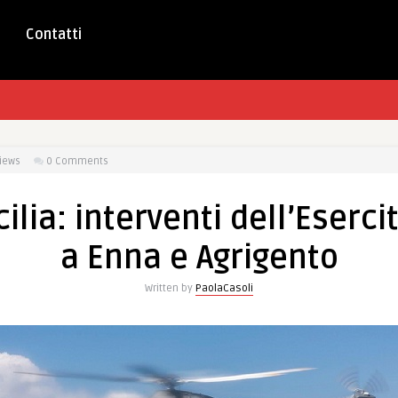
Contatti
iews
0 Comments
cilia: interventi dell’Eserc
a Enna e Agrigento
Written by
PaolaCasoli