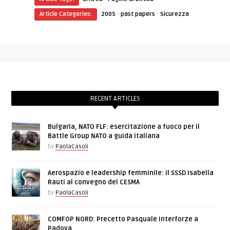
·
·
Article Categories:
2005
past papers
Sicurezza
RECENT ARTICLES
Bulgaria, NATO FLF: esercitazione a fuoco per il
Battle Group NATO a guida italiana
by
PaolaCasoli
Aerospazio e leadership femminile: il SSSD Isabella
Rauti al convegno del CESMA
by
PaolaCasoli
COMFOP NORD: Precetto Pasquale Interforze a
Padova