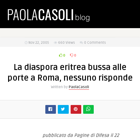
Nov 22, 2005
660
Views
0 Comments
0
0
La diaspora eritrea bussa alle
porte a Roma, nessuno risponde
Written by
PaolaCasoli
pubblicato da Pagine di Difesa il 22