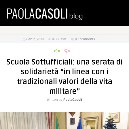
Gen 2, 2018
887
Views
0 Comments
0
0
Scuola Sottufficiali: una serata di
solidarietà “in linea con i
tradizionali valori della vita
militare”
Written by
PaolaCasoli