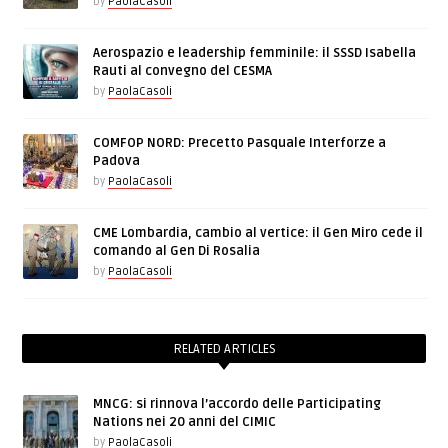
by
PaolaCasoli
Aerospazio e leadership femminile: il SSSD Isabella
Rauti al convegno del CESMA
by
PaolaCasoli
COMFOP NORD: Precetto Pasquale Interforze a
Padova
by
PaolaCasoli
CME Lombardia, cambio al vertice: il Gen Miro cede il
comando al Gen Di Rosalia
by
PaolaCasoli
RELATED ARTICLES
MNCG: si rinnova l’accordo delle Participating
Nations nei 20 anni del CIMIC
by
PaolaCasoli