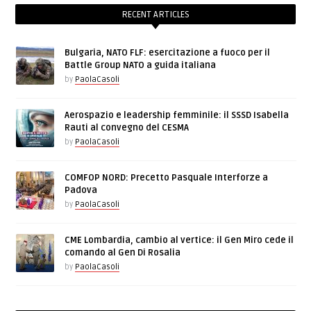
RECENT ARTICLES
Bulgaria, NATO FLF: esercitazione a fuoco per il
Battle Group NATO a guida italiana
by
PaolaCasoli
Aerospazio e leadership femminile: il SSSD Isabella
Rauti al convegno del CESMA
by
PaolaCasoli
COMFOP NORD: Precetto Pasquale Interforze a
Padova
by
PaolaCasoli
CME Lombardia, cambio al vertice: il Gen Miro cede il
comando al Gen Di Rosalia
by
PaolaCasoli