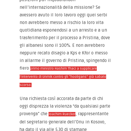
nell’internazionalità della missione? Se
avessero avuto il loro lavoro oggi quei serbi
non avrebbero messo a rischio la loro vita
quotidiana esponendosi a un arresto e a un
trasferimento per il processo a Pristina, dove
gli albanesi sono il 100%. E non avrebbero
neppure recato disagio a Kps e Kfor o messo
in allarme il governo di Pristina, spingendo il
fiero
primo ministro Hashim Thaci a supplicare
l’intervento di Unmik contro gli “hooligans” già sabato
scorso.
Una richiesta così accorata da parte di chi
oggi disprezza la violenza “da qualsiasi parte
provenga” che
, rappresentante
Joachim Ruecker
del segretario generale dell’Onu in Kosovo,
ha dato il via alle 5.30 di stamane