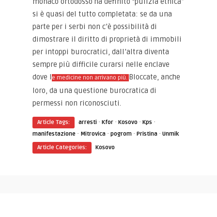
monaco ortodosso ha definito “pulizia etnica”
si è quasi del tutto completata: se da una
parte per i serbi non c’è possibilità di
dimostrare il diritto di proprietà di immobili
per intoppi burocratici, dall’altra diventa
sempre più difficile curarsi nelle enclave
dove l
Bloccate, anche
e medicine non arrivano più.
loro, da una questione burocratica di
permessi non riconosciuti.
·
·
·
·
Article Tags:
arresti
Kfor
Kosovo
Kps
·
·
·
·
manifestazione
Mitrovica
pogrom
Pristina
Unmik
Article Categories:
Kosovo