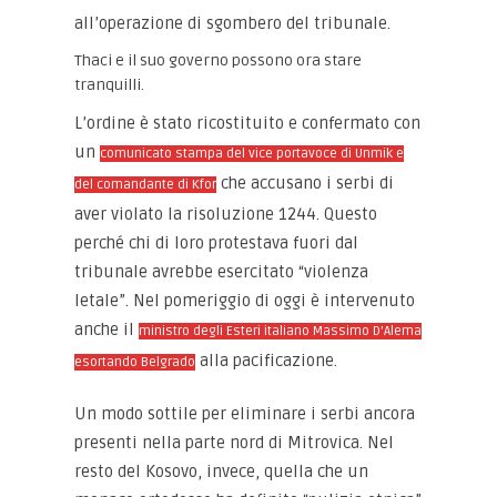
all’operazione di sgombero del tribunale.
Thaci e il suo governo possono ora stare
tranquilli.
L’ordine è stato ricostituito e confermato con
un
comunicato stampa del vice portavoce di Unmik e
che accusano i serbi di
del comandante di Kfor
aver violato la risoluzione 1244. Questo
perché chi di loro protestava fuori dal
tribunale avrebbe esercitato “violenza
letale”. Nel pomeriggio di oggi è intervenuto
anche il
ministro degli Esteri italiano Massimo D’Alema
alla pacificazione.
esortando Belgrado
Un modo sottile per eliminare i serbi ancora
presenti nella parte nord di Mitrovica. Nel
resto del Kosovo, invece, quella che un