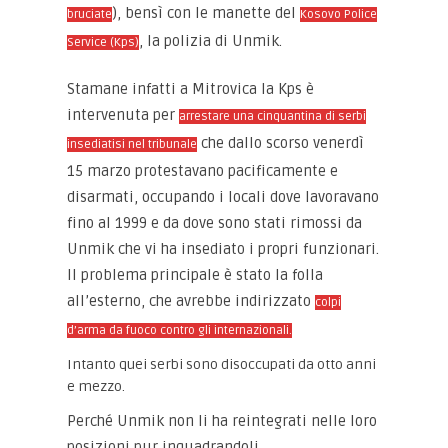
), bensì con le manette del
bruciate
Kosovo Police
, la polizia di Unmik.
Service (Kps)
Stamane infatti a Mitrovica la Kps è
intervenuta per
arrestare una cinquantina di serbi
che dallo scorso venerdì
insediatisi nel tribunale
15 marzo protestavano pacificamente e
disarmati, occupando i locali dove lavoravano
fino al 1999 e da dove sono stati rimossi da
Unmik che vi ha insediato i propri funzionari.
Il problema principale è stato la folla
all’esterno, che avrebbe indirizzato
colpi
d’arma da fuoco contro gli internazionali.
Intanto quei serbi sono disoccupati da otto anni
e mezzo.
Perché Unmik non li ha reintegrati nelle loro
posizioni pur inquadrandoli