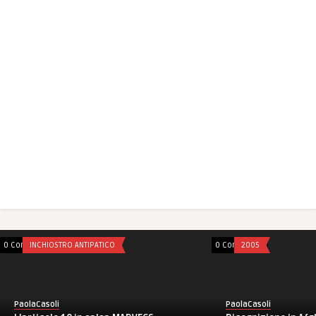
0 Comments
INCHIOSTRO ANTIPATICO
0 Comments
2005
PaolaCasoli
PaolaCasoli