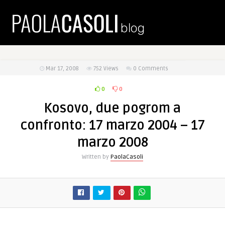
Mar 17, 2008
752
Views
0 Comments
0
0
Kosovo, due pogrom a
confronto: 17 marzo 2004 – 17
marzo 2008
Written by
PaolaCasoli