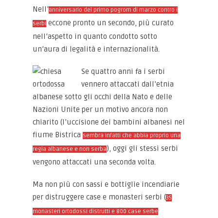
Nell’
anniversario del primo pogrom di marzo contro i
eccone pronto un secondo, più curato
serbi
nell’aspetto in quanto condotto sotto
un’aura di legalità e internazionalità.
Se quattro anni fa i serbi
vennero attaccati dall’etnia
albanese sotto gli occhi della Nato e delle
Nazioni Unite per un motivo ancora non
chiarito (l’uccisione dei bambini albanesi nel
fiume Bistrica
sembra infatti che abbia proprio una
), oggi gli stessi serbi
regia albanese e non serba
vengono attaccati una seconda volta.
Ma non più con sassi e bottiglie incendiarie
per distruggere case e monasteri serbi (
35
monasteri ortodossi distrutti e 800 case serbe