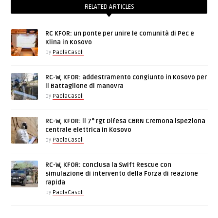
RELATED ARTICLES
RC KFOR: un ponte per unire le comunità di Pec e
Klina in Kosovo
by
PaolaCasoli
RC-W, KFOR: addestramento congiunto in Kosovo per
il Battaglione di manovra
by
PaolaCasoli
RC-W, KFOR: il 7° rgt Difesa CBRN Cremona ispeziona
centrale elettrica in Kosovo
by
PaolaCasoli
RC-W, KFOR: conclusa la Swift Rescue con
simulazione di intervento della Forza di reazione
rapida
by
PaolaCasoli