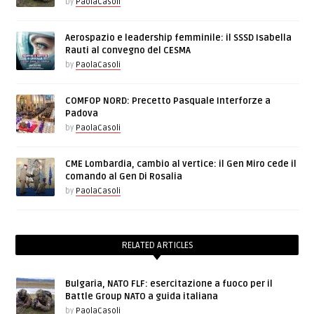
by
PaolaCasoli
Aerospazio e leadership femminile: il SSSD Isabella
Rauti al convegno del CESMA
by
PaolaCasoli
COMFOP NORD: Precetto Pasquale Interforze a
Padova
by
PaolaCasoli
CME Lombardia, cambio al vertice: il Gen Miro cede il
comando al Gen Di Rosalia
by
PaolaCasoli
RELATED ARTICLES
Bulgaria, NATO FLF: esercitazione a fuoco per il
Battle Group NATO a guida italiana
by
PaolaCasoli