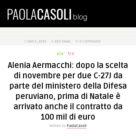
Gen 5, 2014
810
Views
0 Comments
0
0
Alenia Aermacchi: dopo la scelta
di novembre per due C-27J da
parte del ministero della Difesa
peruviano, prima di Natale è
arrivato anche il contratto da
100 mil di euro
Written by
PaolaCasoli