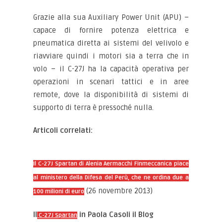
Grazie alla sua Auxiliary Power Unit (APU) –
capace di fornire potenza elettrica e
pneumatica diretta ai sistemi del velivolo e
riavviare quindi i motori sia a terra che in
volo – il C-27J ha la capacità operativa per
operazioni in scenari tattici e in aree
remote, dove la disponibilità di sistemi di
supporto di terra è pressoché nulla.
Articoli correlati:
Il C-27J Spartan di Alenia Aermacchi Finmeccanica piace
al ministero della Difesa del Perù, che ne ordina due a
(26 novembre 2013)
100 milioni di euro
Il
in Paola Casoli il Blog
C-27J Spartan