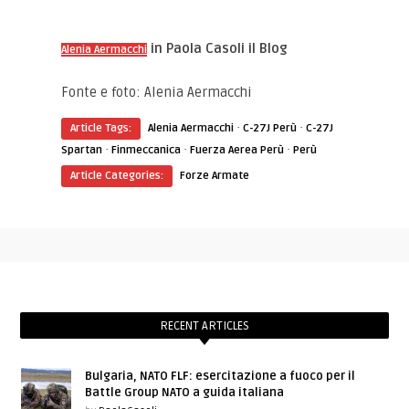
in Paola Casoli il Blog
Alenia Aermacchi
Fonte e foto: Alenia Aermacchi
·
·
Article Tags:
Alenia Aermacchi
C-27J Perù
C-27J
·
·
·
Spartan
Finmeccanica
Fuerza Aerea Perù
Perù
Article Categories:
Forze Armate
RECENT ARTICLES
Bulgaria, NATO FLF: esercitazione a fuoco per il
Battle Group NATO a guida italiana