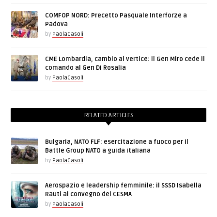
COMFOP NORD: Precetto Pasquale Interforze a
Padova
by
PaolaCasoli
CME Lombardia, cambio al vertice: il Gen Miro cede il
comando al Gen Di Rosalia
by
PaolaCasoli
RELATED ARTICLES
Bulgaria, NATO FLF: esercitazione a fuoco per il
Battle Group NATO a guida italiana
by
PaolaCasoli
Aerospazio e leadership femminile: il SSSD Isabella
Rauti al convegno del CESMA
by
PaolaCasoli