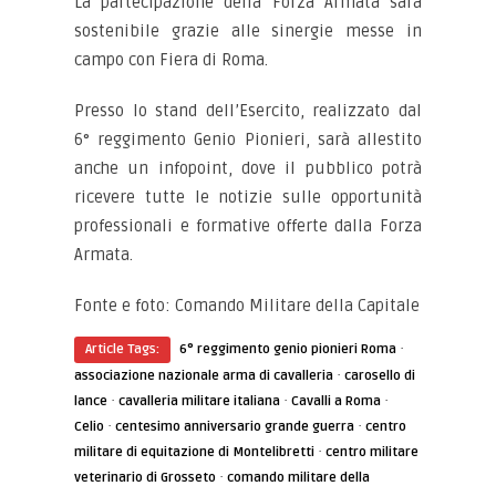
La partecipazione della Forza Armata sarà
sostenibile grazie alle sinergie messe in
campo con Fiera di Roma.
Presso lo stand dell’Esercito, realizzato dal
6° reggimento Genio Pionieri, sarà allestito
anche un infopoint, dove il pubblico potrà
ricevere tutte le notizie sulle opportunità
professionali e formative offerte dalla Forza
Armata.
Fonte e foto: Comando Militare della Capitale
·
Article Tags:
6° reggimento genio pionieri Roma
·
associazione nazionale arma di cavalleria
carosello di
·
·
·
lance
cavalleria militare italiana
Cavalli a Roma
·
·
Celio
centesimo anniversario grande guerra
centro
·
militare di equitazione di Montelibretti
centro militare
·
veterinario di Grosseto
comando militare della