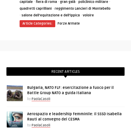
·
·
·
·
capitale
fiera di roma
gran galà
policlinico militare
·
quadretti caprilliani
reggimento Lancieri di Montebello
·
·
salone dell'equitazione e dell'ippica
voloire
Article Categories:
Forze Armate
RECENT ARTICLES
Bulgaria, NATO FLF: esercitazione a fuoco per il
Battle Group NATO a guida italiana
by
PaolaCasoli
Aerospazio e leadership femminile: il SSSD Isabella
Rauti al convegno del CESMA
by
PaolaCasoli