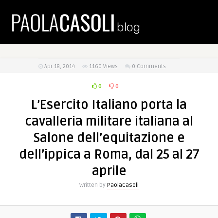
Apr 18, 2014
1160
Views
0 Comments
0
0
L’Esercito Italiano porta la
cavalleria militare italiana al
Salone dell’equitazione e
dell’ippica a Roma, dal 25 al 27
aprile
Written by
PaolaCasoli