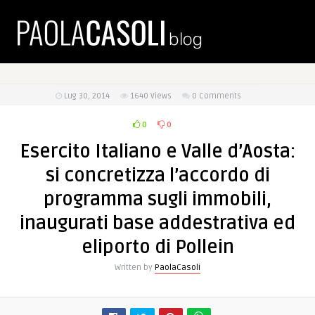
Lug 30, 2014
1640
Views
0 Comments
0
0
Esercito Italiano e Valle d’Aosta:
si concretizza l’accordo di
programma sugli immobili,
inaugurati base addestrativa ed
eliporto di Pollein
Written by
PaolaCasoli