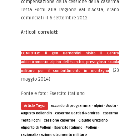
compensazione della cessione della caserma
Testa Fochi alla Regione Val d’Aosta, erano
cominciati il 6 settembre 2012.
Articoli correlati:
COMFOTER: il gen Bernardini visita il Centro
addestramento alpino dell’Esercito, prestigiosa scuola
(29
militare per il combattimento in montagna
maggio 2014)
Fonte e foto: Esercito Italiano
·
·
·
Article Tags:
accordo di programma
alpini
Aosta
·
·
Augusto Rollandin
caserma Battisti-Ramires
caserma
·
·
·
Testa Fochi
cessione caserme
Claudio Graziano
·
·
·
eliporto di Pollein
Esercito Italiano
Pollein
razionalizzazione strumento militare