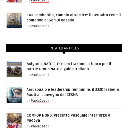
by
PaolaCasoli
CME Lombardia, cambio al vertice: il Gen Miro cede il
comando al Gen Di Rosalia
by
PaolaCasoli
RELATED ARTICLES
Bulgaria, NATO FLF: esercitazione a fuoco per il
Battle Group NATO a guida italiana
by
PaolaCasoli
Aerospazio e leadership femminile: il SSSD Isabella
Rauti al convegno del CESMA
by
PaolaCasoli
COMFOP NORD: Precetto Pasquale Interforze a
Padova
by
PaolaCasoli