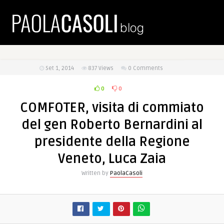
Set 1, 2014
837
Views
0 Comments
0
0
COMFOTER, visita di commiato
del gen Roberto Bernardini al
presidente della Regione
Veneto, Luca Zaia
Written by
PaolaCasoli