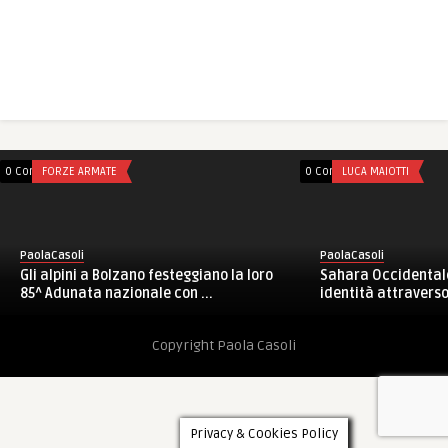
0 Comments
FORZE ARMATE
0 Comments
LUCA MAIOTTI
PaolaCasoli
PaolaCasoli
Gli alpini a Bolzano festeggiano la loro
Sahara Occidentale
85^ Adunata nazionale con ...
identità attraverso l
Copyright Paola Casoli
Privacy & Cookies Policy