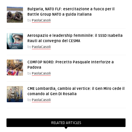
Bulgaria, NATO FLF: esercitazione a fuoco per il
Battle Group NATO a guida italiana
by
PaolaCasoli
Aerospazio e leadership femminile: il SSSD Isabella
Rauti al convegno del CESMA
by
PaolaCasoli
COMFOP NORD: Precetto Pasquale Interforze a
Padova
by
PaolaCasoli
CME Lombardia, cambio al vertice: il Gen Miro cede il
comando al Gen Di Rosalia
by
PaolaCasoli
RELATED ARTICLES